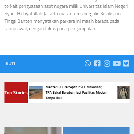
terkait penguasaan aset negara milik Universitas Islam Negeri
Syarif Hidayatullah Jakarta masih terus bergulir. Kejaksaan
Tinggi Banten menyatakan perkara ini masih berada pada
tahap awal, dengan fokus pada pengumpulan...
IKUTI
m,
Menteri LH Percepat PSEL Makassar,
5 Tr
Top Stories
ur
TPA Bakal Berubah Jadi Fasilitas Modern
Pen
Tanpa Bau
Favo