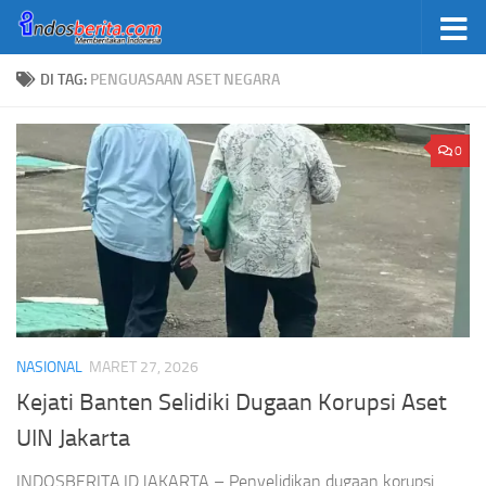
Skip to content
DI TAG:
PENGUASAAN ASET NEGARA
0
NASIONAL
MARET 27, 2026
Kejati Banten Selidiki Dugaan Korupsi Aset
UIN Jakarta
INDOSBERITA.ID.JAKARTA – Penyelidikan dugaan korupsi