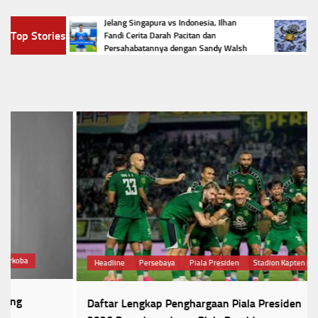
a
Jelang Singapura vs Indonesia, Ilhan
Viral
Top Stories
iala
Fandi Cerita Darah Pacitan dan
Kerja
Persahabatannya dengan Sandy Walsh
Klarif
Headline
Persebaya
Piala Presiden
Stadion Kapten I Wayan Dipta
Daftar Lengkap Penghargaan Piala Presiden