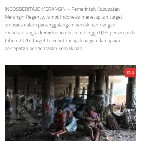
INDOSBERITA.ID.MERANGIN – Pemerintah Kabupaten
Merangin Regency, Jambi, Indonesia menetapkan target
ambisius dalam penanggulangan kemiskinan dengan
menekan angka kemiskinan ekstrem hingga 0,55 persen pada
tahun 2026. Target tersebut menjadi bagian dari upaya
percepatan pengentasan kemiskinan...
0