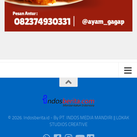
© 2026. Indosberita.id - By PT. INDOS MEDIA MANDIRI || LOKAK
STUDIOS CREATIVE