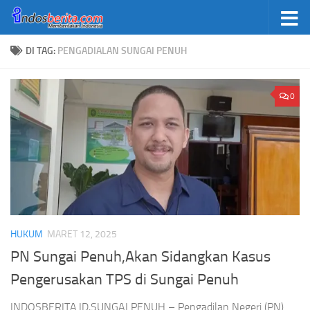
Skip to content
DI TAG:
PENGADIALAN SUNGAI PENUH
0
HUKUM
MARET 12, 2025
PN Sungai Penuh,Akan Sidangkan Kasus
Pengerusakan TPS di Sungai Penuh
INDOSBERITA.ID,SUNGAI PENUH – Pengadilan Negeri (PN)