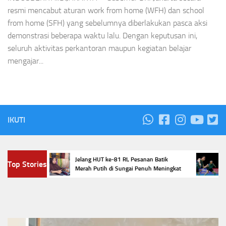
resmi mencabut aturan work from home (WFH) dan school
from home (SFH) yang sebelumnya diberlakukan pasca aksi
demonstrasi beberapa waktu lalu. Dengan keputusan ini,
seluruh aktivitas perkantoran maupun kegiatan belajar
mengajar...
IKUTI
ahan
Empa
Jelang HUT ke-81 RI, Pesanan Batik
Top Stories
 Anjlok
Maste
Merah Putih di Sungai Penuh Meningkat
Sela