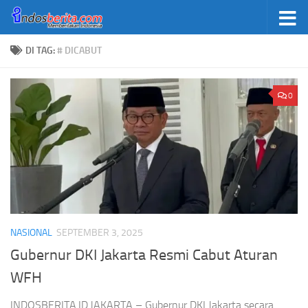
Skip to content
DI TAG:
# DICABUT
0
NASIONAL
SEPTEMBER 3, 2025
Gubernur DKI Jakarta Resmi Cabut Aturan
WFH
INDOSBERITA.ID.JAKARTA – Gubernur DKI Jakarta secara