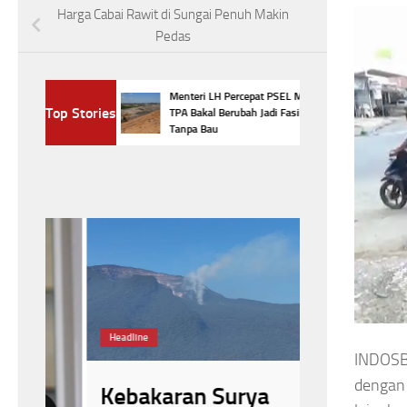
Harga Cabai Rawit di Sungai Penuh Makin
Pedas
na Padam,
Menteri LH Percepat PSEL Makassar,
Top Stories
ara Jalur
TPA Bakal Berubah Jadi Fasilitas Modern
Tanpa Bau
#Kementerian Lin
Pengelolaan Sam
Sampah menjadi En
Headline
INDOSB
dengan 
Menteri 
Kebakaran Surya