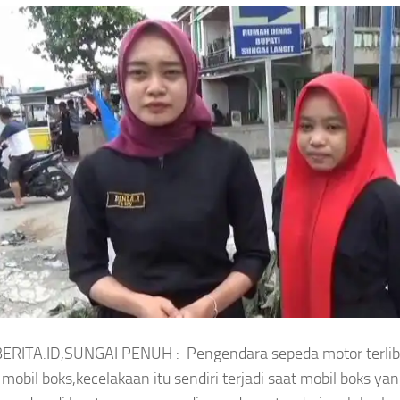
Megawati Hangestri Curi P
5 Tren Kebaya 2026 yang Bikin
Korea Selatan, Julukan Nin
Penampilan Makin Anggun,Nomor 3 Jadi
Berkerudung Melekat pada
Favorit
Voli
gkungan Hidup
Headline
pah
ergi Listrik
ERITA.ID,SUNGAI PENUH : Pengendara sepeda motor terlib
mobil boks,kecelakaan itu sendiri terjadi saat mobil boks ya
LH Percepat
Desainer
Headline
Kebaya