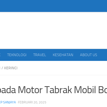
beritakan Indonesia
K
TEKNOLOGI
TRAVEL
KESEHATAN
ABOUT US
H
/
KERINCI
ada Motor Tabrak Mobil B
P SANJAYA
·
FEBRUARI 20, 2025