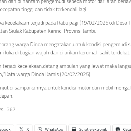
anan dan di hantam pengemudi sepeda motor dari arah berla
Tren Kebaya 2026
kassar, TPA
ecepatan tinggi dan tidak terkendali lagi.
rubah Jadi
5 Tren Kebaya 2026
wa kecelakaan terjadi pada Rabu pagi (19/02/2025),di Desa
s Modern
an Siulak Kabupaten Kerinci Provinsi Jambi.
yang Bikin
au
Penampilan Makin
eorang warga Dinda mengatakan,untuk kondisi pengemudi 
 luka di bagian wajah dan dilarikan kerumah sakit terdekat.
Anggun,Nomor 3 Jadi
gustus 7, 2026
h terjadi kecelakaan,datang ambulan yang lewat maka langs
Favorit
,”Kata warga Dinda Kamis (20/02/2025).
Asep Sanjaya
Agustus 7, 2026
anjut di sampaikannya,untuk kondisi motor dan mobil mengal
depan.
s :
367
ebook
X
WhatsApp
Surat elektronik
Cet