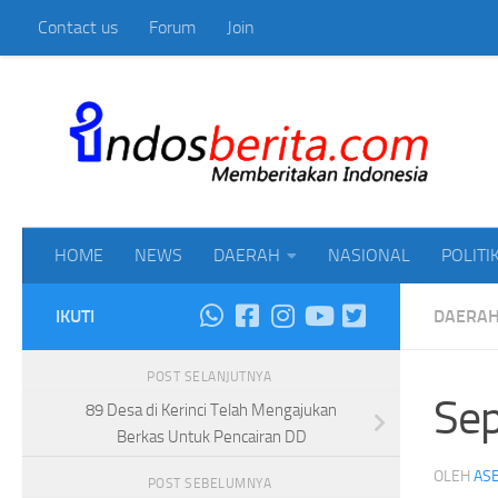
Contact us
Forum
Join
Skip to content
Mem
HOME
NEWS
DAERAH
NASIONAL
POLITI
IKUTI
DAERA
POST SELANJUTNYA
Sep
89 Desa di Kerinci Telah Mengajukan
Berkas Untuk Pencairan DD
OLEH
ASE
POST SEBELUMNYA