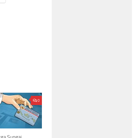
0
rga Sungai