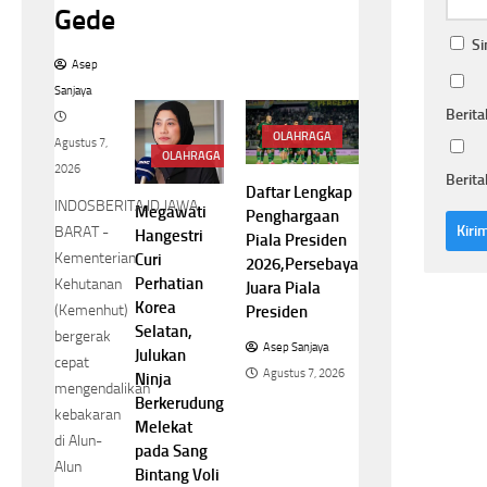
Gede
Si
Asep
Sanjaya
Berita
OLAHRAGA
Agustus 7,
OLAHRAGA
2026
Berita
Daftar Lengkap
INDOSBERITA.ID.JAWA
Megawati
Penghargaan
BARAT -
Hangestri
Piala Presiden
Kementerian
Curi
2026,Persebaya
Perhatian
Kehutanan
Juara Piala
Korea
(Kemenhut)
Presiden
Selatan,
bergerak
Asep Sanjaya
Julukan
cepat
Agustus 7, 2026
Ninja
mengendalikan
Berkerudung
kebakaran
Melekat
di Alun-
pada Sang
Alun
Bintang Voli