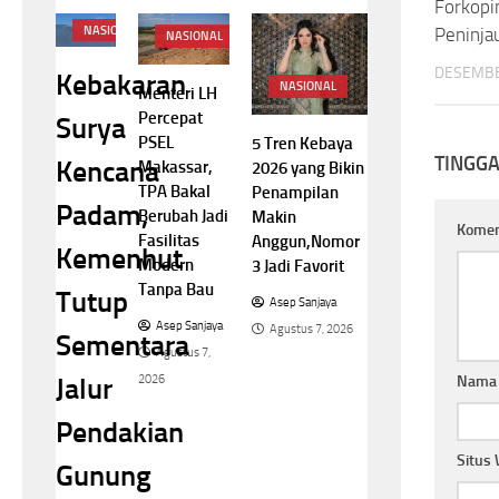
Forkopi
NASIONAL
Peninja
NASIONAL
DESEMBE
Kebakaran
NASIONAL
Menteri LH
Percepat
Surya
PSEL
5 Tren Kebaya
TINGG
Kencana
Makassar,
2026 yang Bikin
TPA Bakal
Penampilan
Padam,
Berubah Jadi
Makin
Kome
Fasilitas
Anggun,Nomor
Kemenhut
Modern
3 Jadi Favorit
Tanpa Bau
Tutup
Asep Sanjaya
Asep Sanjaya
Agustus 7, 2026
Sementara
Agustus 7,
Nam
2026
Jalur
Pendakian
Situs
Gunung