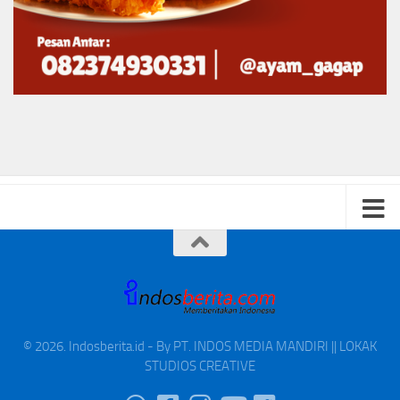
© 2026. Indosberita.id - By PT. INDOS MEDIA MANDIRI || LOKAK
STUDIOS CREATIVE