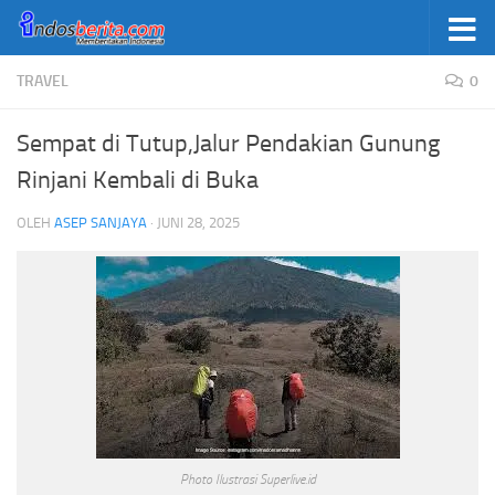
Skip to content
TRAVEL
0
Sempat di Tutup,Jalur Pendakian Gunung
Rinjani Kembali di Buka
OLEH
ASEP SANJAYA
·
JUNI 28, 2025
Photo Ilustrasi Superlive.id