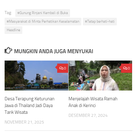
Tag:
#Gunung Rinjani Kembali di Buka
#Masyarakat di Minta Perhatikan Keselamatan
#Tetap berhati-hati
Headline
MUNGKIN ANDA JUGA MENYUKAI
0
0
Desa Terapung Keturunan
Menjelajah Wisata Ramah
Jawa di Thailand Jadi Daya
Anak di Kerinci
Tarik Wisata
DESEMBER 27, 2024
NOVEMBER 21, 2025