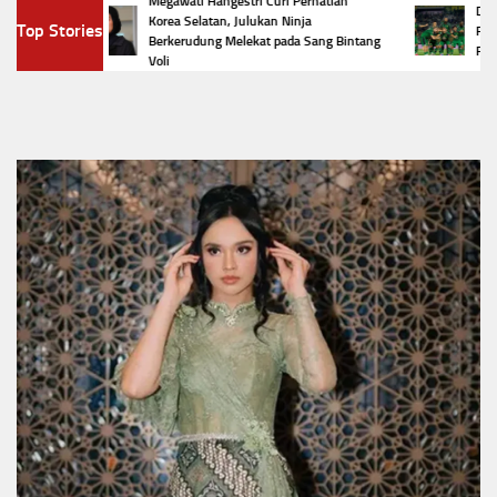
Megawati Hangestri Curi Perhatian
Daftar L
Korea Selatan, Julukan Ninja
Top Stories
Jadi
Presiden
Berkerudung Melekat pada Sang Bintang
Presiden
Voli