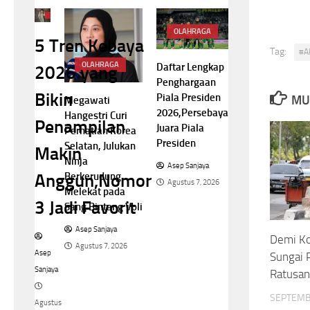
NASIONAL
OLAHRAGA
5 Tren Kebaya
Tag:
#A
OLAHRAGA
Daftar Lengkap
2026 yang
Penghargaan
Bikin
Piala Presiden
MU
Megawati
2026,Persebaya
Hangestri Curi
Penampilan
Juara Piala
Perhatian Korea
Presiden
Selatan, Julukan
Makin
Ninja
Asep Sanjaya
Berkerudung
Anggun,Nomor
Agustus 7, 2026
Melekat pada
3 Jadi Favorit
Sang Bintang Voli
Asep Sanjaya
Demi Ko
Agustus 7, 2026
Asep
Sungai 
Sanjaya
Ratusan
SEPTEMB
Agustus