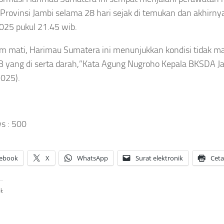
HUKUM
SIONAL
rovinsi Jambi selama 28 hari sejak di temukan dan akhirny
Terungkap!
al ASN
2025 pukul 21.45 wib.
ra
Daftar
ndung
Perwira
at Live
ita
m mati, Harimau Sumatera ini menunjukkan kondisi tidak 
Menengah
t Jam
 yang di serta darah,”Kata Agung Nugroho Kepala BKSDA J
Polri yang
ja,
025).
Tersandung
apan
ya
Kasus
ta Fee
Narkoba
ersen
Sepanjang
u
2026
s :
500
rifikasi
Asep
sep
Sanjaya
aya
ebook
X
WhatsApp
Surat elektronik
Cet
Agustus
gustus
7, 2026
026
i: