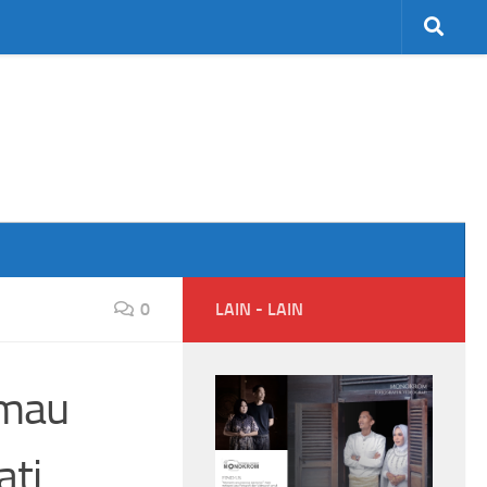
0
LAIN - LAIN
imau
ati