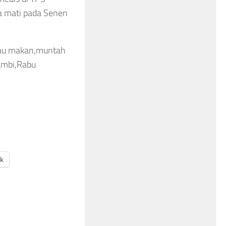
a mati pada Senen
mau makan,muntah
ambi,Rabu
ak