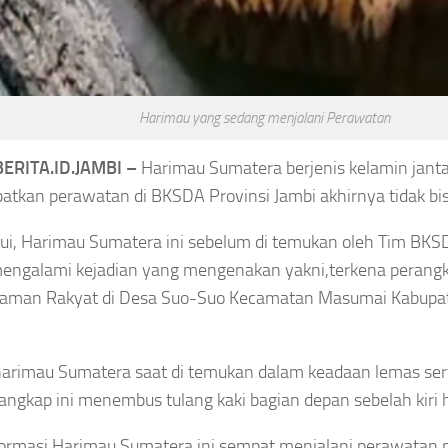
aan Piala
Jelang Singapura vs
Indonesia, Ilhan Fandi
sebaya Juara
Cerita Darah Pacitan
Harimau yang sedang menjalani Perawatan
esiden
dan Persahabatannya
ERITA.ID.JAMBI –
Harimau Sumatera berjenis kelamin jant
dengan Sandy Walsh
gustus 7, 2026
tkan perawatan di BKSDA Provinsi Jambi akhirnya tidak bisa
Asep Sanjaya
Agustus 7, 2026
ui, Harimau Sumatera ini sebelum di temukan oleh Tim BKS
engalami kejadian yang mengenakan yakni,terkena perangka
Taman Rakyat di Desa Suo-Suo Kecamatan Masumai Kabupat
arimau Sumatera saat di temukan dalam keadaan lemas sert
angkap ini menembus tulang kaki bagian depan sebelah kiri 
formasi Harimau Sumatera ini sempat menjalani perawatan 