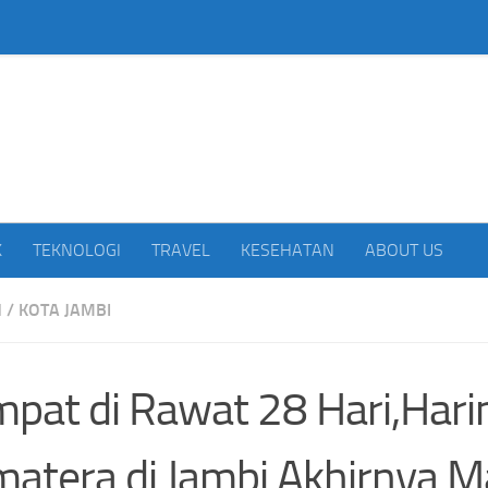
beritakan Indonesia
K
TEKNOLOGI
TRAVEL
KESEHATAN
ABOUT US
H
/
KOTA JAMBI
pat di Rawat 28 Hari,Har
atera di Jambi Akhirnya M