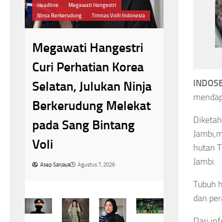
Headline
Megawati Hangestri
Pengharg
Ninja Berkerudung
Timnas Volli Indonesia
Presiden
6
Megawati Hangestri
2026,Per
Curi Perhatian Korea
Piala Pr
INDOSB
Selatan, Julukan Ninja
di
Asep Sanjaya
A
mendapa
Berkerudung Melekat
Diketah
pada Sang Bintang
Jambi,m
Voli
hutan 
Jambi.
Asep Sanjaya
Agustus 7, 2026
Tubuh h
dan per
Dari in