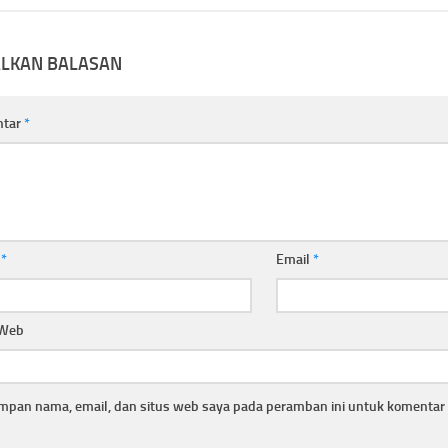
ALKAN BALASAN
ntar
*
a
*
Email
*
 Web
mpan nama, email, dan situs web saya pada peramban ini untuk komentar 