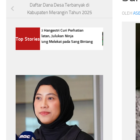
Daftar Dana Desa Terbanyak di
Kabupaten Merangin Tahun 2025
OLEH
ASE
Megawati Hangestri Curi Perhatian
Daftar Lengkap
Korea Selatan, Julukan Ninja
Top Stories
Presiden 2026,P
Berkerudung Melekat pada Sang Bintang
Presiden
Voli
Headline
Pers
Stadion Kapten I 
Daftar L