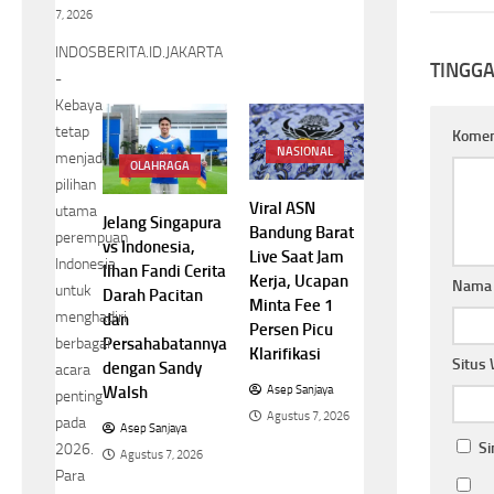
7, 2026
INDOSBERITA.ID.JAKARTA
TINGG
-
Kebaya
tetap
Kome
NASIONAL
menjadi
OLAHRAGA
pilihan
Viral ASN
utama
Jelang Singapura
Bandung Barat
perempuan
vs Indonesia,
Live Saat Jam
Indonesia
Ilhan Fandi Cerita
Kerja, Ucapan
Nam
untuk
Darah Pacitan
Minta Fee 1
menghadiri
dan
Persen Picu
Persahabatannya
berbagai
Klarifikasi
Situs
dengan Sandy
acara
Walsh
Asep Sanjaya
penting
Agustus 7, 2026
pada
Asep Sanjaya
Si
2026.
Agustus 7, 2026
Para