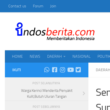
Contact us
Forum
Join
Skip to content
Mem
HOME
NEWS
DAERAH
NASIONAL
POLITI
IKUTI
DAERA
POST SELANJUTNYA
Sem
Warga Kerinci Menderita Penyakit
Kulit,Butuh Uluran Tangan
Sum
POST SEBELUMNYA