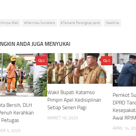
khirnya Mati
#Harimau Sumatera
#Terkena Perangkap Jerat
Headline
NGKIN ANDA JUGA MENYUKAI
0
0
Wakil Bupati Katamso
Pemkot Su
Pimpin Apel Kedisiplinan
DPRD Tand
ta Bersih, DLH
Setiap Senen Pagi
Kesepakat
Penuh Kerahkan
Awal RPJ
MARET 10, 2025
 Petugas
APRIL 14, 2
ER 5, 2025