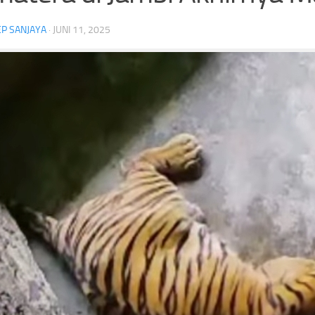
P SANJAYA
·
JUNI 11, 2025
 Penghargaan Piala
Jelang Singapura vs Indonesia, Ilhan
ersebaya Juara Piala
Fandi Cerita Darah Pacitan dan
Persahabatannya dengan Sandy Walsh
ebaya
Piala Presiden
Wayan Dipta
Headline
Ilhan Fandi
Penyerang Singapura
Timnas Singapura
engkap