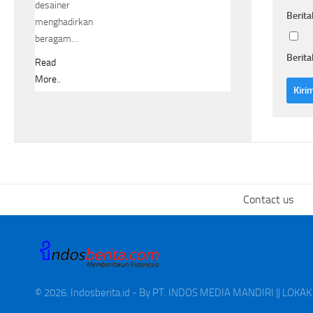
desainer
Berita
menghadirkan
beragam…
Berita
Read
More..
Contact us
© 2026. Indosberita.id - By PT. INDOS MEDIA MANDIRI || LOK