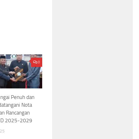
0
ngai Penuh dan
atangani Nota
an Rancangan
MD 2025-2029
025