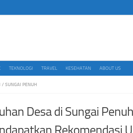
beritakan Indonesia
K
TEKNOLOGI
TRAVEL
KESEHATAN
ABOUT US
H
/
SUNGAI PENUH
uhan Desa di Sungai Penuh
ndapatkan Rekomendasi U