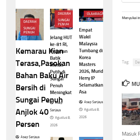
DAERAH
OLAHRAGA
Menyukai in
SUNGAI
DAERAH
PENUH
SUNGAI
Empat
PENUH
Wakil
Jelang HUT
Malaysia
ke-81 RI,
Kemarau Kian
Tumbang di
Pesanan
Korea
Batik
Terasa,Pasokan
Tag:
De
Masters
Merah
2026, Murid
Putih di
Bahan Baku Air
Herry IP
Sungai
MU
Selamatkan
Bersih di
Penuh
Asa
Meningkat
Sungai Penuh
Asep Sanjaya
Asep
Anjlok 40
Agustus 8,
Sanjaya
2026
Agustus 8,
Persen
2026
Masuk 
Asep Sanjaya