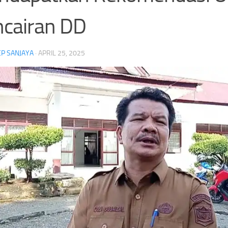
cairan DD
Empat Wakil Malaysia Tumbang di Korea
Kapolresta Banda Aceh Dip
P SANJAYA
·
APRIL 25, 2025
Masters 2026, Murid Herry IP
Propam, Kompolnas Desak 
Selamatkan Asa
Kasus Secara Transparan
Ganda putra Malaysia
Headline
Korea Masters 2026
Turnamen BWF Super 300
Empat Wakil Malaysia
ng Kemerdekaan