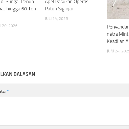
di Sungai Penuh
Apel Pasukan Operasi
at hingga 60 Ton
Patuh Siginjai
JULI 14, 2025
 20, 2026
Penyandang
netra Min
Keadilan A
JUNI 24, 202
ALKAN BALASAN
ntar
*