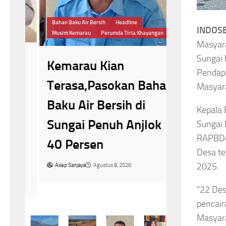
Pemrintaan Menin
Bahan Baku Air Bersih
Headline
INDOSB
Jelang H
Musim Kemarau
Perumda Tirta Khayangan
Masyara
Pesanan
Sungai 
Kemarau Kian
Putih di
Pendapa
Terasa,Pasokan Bahan
Masyara
Meningk
s
Baku Air Bersih di
Kepala
Asep Sanjaya
A
Sungai Penuh Anjlok
Sungai 
RAPBDe
40 Persen
Desa te
2025.
Asep Sanjaya
Agustus 8, 2026
“22 Des
pencair
Masyara