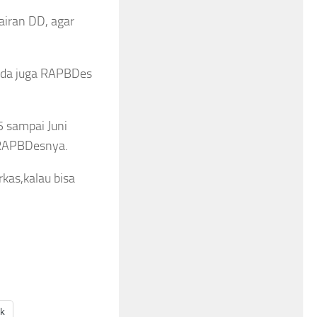
airan DD, agar
ada juga RAPBDes
5 sampai Juni
 RAPBDesnya.
kas,kalau bisa
ak