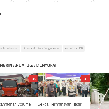
i:
sa Membangun
Dinas PMD Kota Sungai Penuh
Penyaluran DD
NGKIN ANDA JUGA MENYUKAI
0
0
Ramadhan,Volume
Sekda Hermansyah,Hadiri