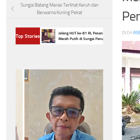
Sungai Batang Merao Terlihat Keruh dan
Pen
Berwarna Kuning Pekat
asokan Bahan
OLEH
ASE
Jelang HUT ke-81 RI, Pesanan Batik
Top Stories
ai Penuh Anjlok
Merah Putih di Sungai Penuh Meningkat
Headline
Jela