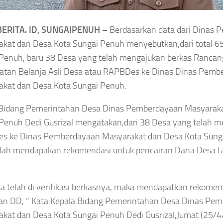
Tumbang di Korea
gkat
Toko Batik
Masters 2026, Murid
ERITA. ID, SUNGAIPENUH –
Berdasarkan data dari Dinas
UT ke-81 RI,
Herry IP Selamatkan
kat dan Desa Kota Sungai Penuh menyebutkan,dari total 65
 Batik Merah
Penuh, baru 38 Desa yang telah mengajukan berkas Ranca
Asa
 Sungai Penuh
tan Belanja Asli Desa atau RAPBDes ke Dinas Dinas Pemb
Asep Sanjaya
Agustus 8, 2026
kat dan Desa Kota Sungai Penuh.
at
 Bidang Pemerintahan Desa Dinas Pemberdayaan Masyaraka
gustus 8, 2026
Penuh Dedi Gusrizal mengatakan,dari 38 Desa yang telah m
s ke Dinas Pemberdayaan Masyarakat dan Desa Kota Sunga
lah mendapakan rekomendasi untuk pencairan Dana Desa t
a telah di verifikasi berkasnya, maka mendapatkan rekome
an DD, ” Kata Kepala Bidang Pemerintahan Desa Dinas Pe
kat dan Desa Kota Sungai Penuh Dedi Gusrizal,Jumat (25/4