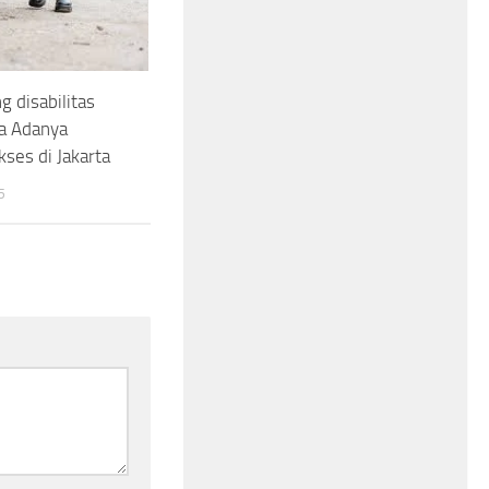
 disabilitas
ta Adanya
kses di Jakarta
5