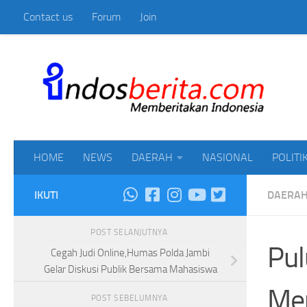
Contact us
Forum
Join
Skip to content
Mem
HOME
NEWS
DAERAH
NASIONAL
POLITI
IKUTI
DAERA
POST SELANJUTNYA
Pul
Cegah Judi Online,Humas Polda Jambi
Gelar Diskusi Publik Bersama Mahasiswa
Me
POST SEBELUMNYA