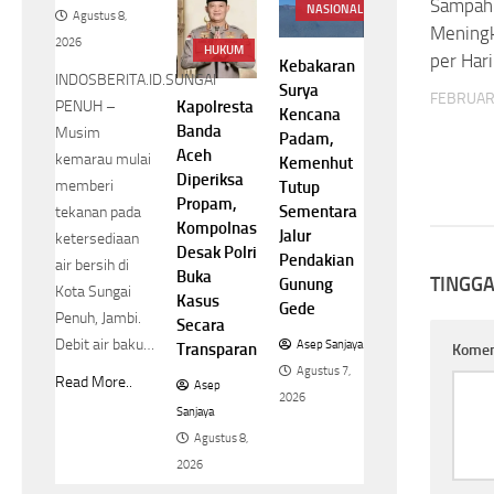
Sampah 
NASIONAL
Agustus 8,
Meningk
2026
HUKUM
per Hari
Kebakaran
INDOSBERITA.ID.SUNGAI
Surya
FEBRUARI
Kapolresta
PENUH –
Kencana
Banda
Musim
Padam,
Aceh
kemarau mulai
Kemenhut
Diperiksa
memberi
Tutup
Propam,
Sementara
tekanan pada
Kompolnas
Jalur
ketersediaan
Desak Polri
Pendakian
air bersih di
Buka
TINGG
Gunung
Kota Sungai
Kasus
Gede
Penuh, Jambi.
Secara
Debit air baku…
Asep Sanjaya
Transparan
Kome
Agustus 7,
Read More..
Asep
2026
Sanjaya
Agustus 8,
2026