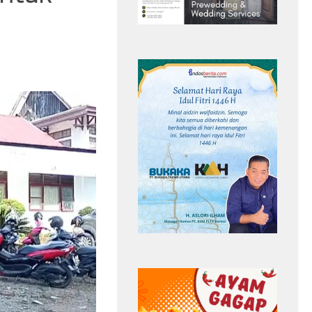
eriksa
Kemarau Kian Terasa,Pasokan Bahan
Polri Buka
Baku Air Bersih di Sungai Penuh Anjlok
40 Persen