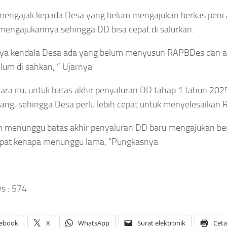
 mengajak kepada Desa yang belum mengajukan berkas penc
NASIONAL
NASIONAL
mengajukannya sehingga DD bisa cepat di salurkan.
Menteri
Kebakaran
UKUM
LH
Surya
olresta
nya kendala Desa ada yang belum menyusun RAPBDes dan 
Percepat
Kencana
nda
lum di sahkan, ” Ujarnya
PSEL
Padam,
eh
Makassar,
Kemenhut
eriksa
ra itu, untuk batas akhir penyaluran DD tahap 1 tahun 202
TPA Bakal
Tutup
opam,
Berubah
Sementara
ng, sehingga Desa perlu lebih cepat untuk menyelesaikan
mpolnas
Jadi
Jalur
ak Polri
Fasilitas
Pendakian
n menunggu batas akhir penyaluran DD baru mengajukan ber
ka
Modern
Gunung
sus
epat kenapa menunggu lama, “Pungkasnya
Tanpa
Gede
ara
Bau
nsparan
Asep
Asep
Sanjaya
sep
s :
574
Sanjaya
Agustus
aya
Agustus
7, 2026
gustus
7, 2026
026
ebook
X
WhatsApp
Surat elektronik
Cet