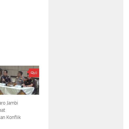
0
aro Jambi
pat
an Konflik