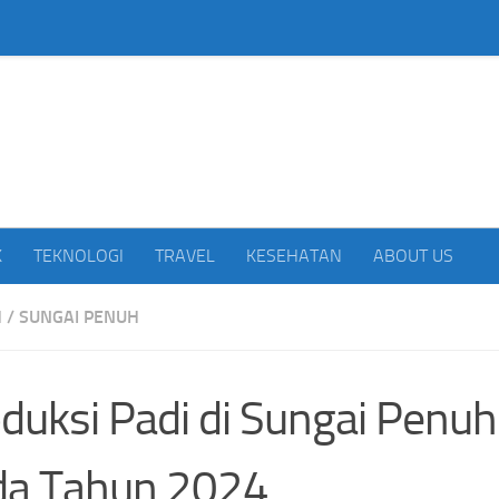
beritakan Indonesia
K
TEKNOLOGI
TRAVEL
KESEHATAN
ABOUT US
H
/
SUNGAI PENUH
duksi Padi di Sungai Penu
da Tahun 2024