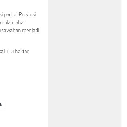
 padi di Provinsi
jumlah lahan
persawahan menjadi
ai 1-3 hektar,
ak