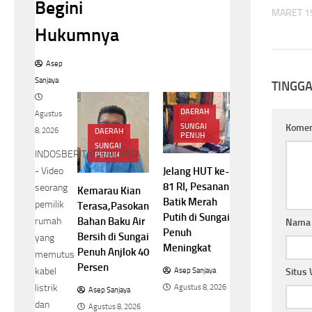
Begini
MARET 15
Hukumnya
Asep
Sanjaya
TINGG
DAERAH
Agustus
Kome
SUNGAI
8, 2026
DAERAH
PENUH
SUNGAI
INDOSBERITA.ID.JAKARTA
PENUH
Jelang HUT ke-
- Video
81 RI, Pesanan
seorang
Kemarau Kian
Batik Merah
pemilik
Terasa,Pasokan
Putih di Sungai
rumah
Bahan Baku Air
Nam
Penuh
Bersih di Sungai
yang
Meningkat
Penuh Anjlok 40
memutus
Persen
kabel
Situs
Asep Sanjaya
listrik
Agustus 8, 2026
Asep Sanjaya
dan
Agustus 8, 2026