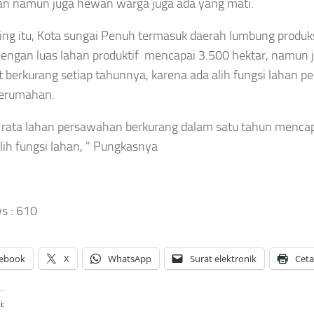
an namun juga hewan warga juga ada yang mati.
OLAHRAGA
DAERAH
Empat
AERAH
ng itu, Kota sungai Penuh termasuk daerah lumbung produksi
SUNGAI
Wakil
NGAI
PENUH
ENUH
dengan luas lahan produktif mencapai 3.500 hektar, namun 
Malaysia
Jelang
t berkurang setiap tahunnya, karena ada alih fungsi lahan 
Tumbang di
arau Kian
HUT ke-81
Korea
asa,Pasokan
perumahan.
RI,
Masters
an Baku Air
Pesanan
2026, Murid
sih di Sungai
 rata lahan persawahan berkurang dalam satu tahun mencap
Batik
Herry IP
uh Anjlok 40
Merah
alih fungsi lahan, ” Pungkasnya
Selamatkan
sen
Putih di
Asa
Sungai
sep
Penuh
Asep
aya
Meningkat
Sanjaya
gustus
s :
610
Agustus
026
Asep
8, 2026
Sanjaya
ebook
X
WhatsApp
Surat elektronik
Cet
Agustus
8, 2026
i: