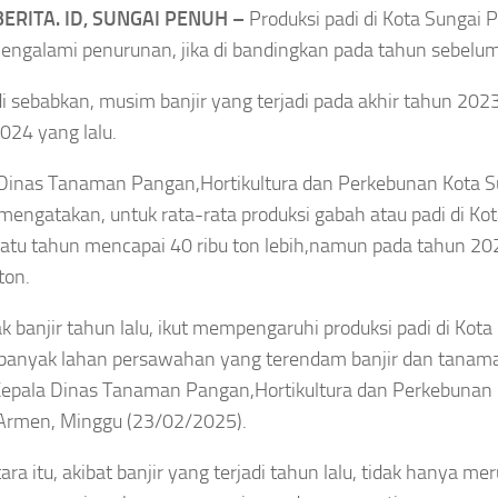
jin Olahraga
Produksi Kapal Selam
ERITA. ID, SUNGAI PENUH –
Produksi padi di Kota Sungai
il Belum
Scorpene,Pacu
ngalami penurunan, jika di bandingkan pada tahun sebelu
? Bisa Jadi Ini
Kemandirian Alutsista
 di sebabkan, musim banjir yang terjadi pada akhir tahun 202
ya
024 yang lalu.
Asep Sanjaya
Agustus 8, 2026
gustus 8, 2026
Dinas Tanaman Pangan,Hortikultura dan Perkebunan Kota 
engatakan, untuk rata-rata produksi gabah atau padi di Ko
atu tahun mencapai 40 ribu ton lebih,namun pada tahun 20
ton.
 banjir tahun lalu, ikut mempengaruhi produksi padi di Kota
banyak lahan persawahan yang terendam banjir dan tanaman
Kepala Dinas Tanaman Pangan,Hortikultura dan Perkebunan 
Armen, Minggu (23/02/2025).
ra itu, akibat banjir yang terjadi tahun lalu, tidak hanya me