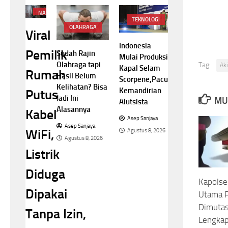
NASIONAL
TEKNOLOGI
OLAHRAGA
Viral
Indonesia
Pemilik
Sudah Rajin
Mulai Produksi
Olahraga tapi
Tag:
Aki
Kapal Selam
Rumah
Hasil Belum
Scorpene,Pacu
Kelihatan? Bisa
Kemandirian
Putus
Jadi Ini
MU
Alutsista
Alasannya
Kabel
Asep Sanjaya
Asep Sanjaya
WiFi,
Agustus 8, 2026
Agustus 8, 2026
Listrik
Diduga
Kapolse
Dipakai
Utama P
Dimutasi
Tanpa Izin,
Lengka