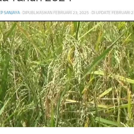
P SANJAYA
· DIPUBLIKASIKAN
FEBRUARI 23, 2025
· DI UPDATE
FEBRUARI 2
Kemarau Kian Terasa,Pas
Indonesia Mulai Produksi Kapal Selam
Baku Air Bersih di Sungai
Scorpene,Pacu Kemandirian Alutsista
40 Persen
Alusista Baru
Headline
Kapal Selam Scorpene
PT.PAL Indonesia
Headline
Olahraga
ubuh
Indonesia Mulai