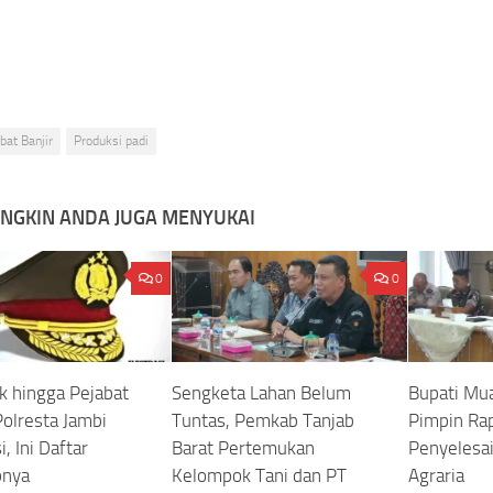
bat Banjir
Produksi padi
NGKIN ANDA JUGA MENYUKAI
0
0
k hingga Pejabat
Sengketa Lahan Belum
Bupati Mu
olresta Jambi
Tuntas, Pemkab Tanjab
Pimpin Ra
, Ini Daftar
Barat Pertemukan
Penyelesai
pnya
Kelompok Tani dan PT
Agraria