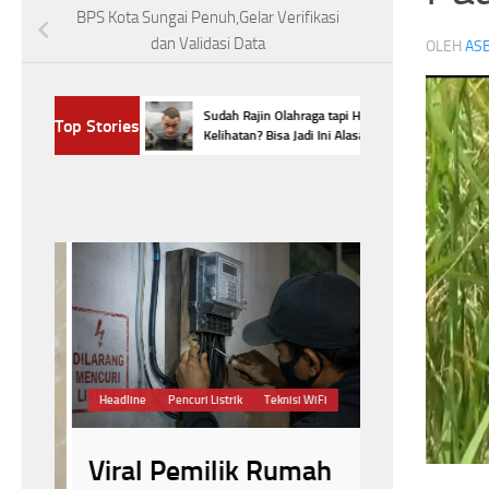
BPS Kota Sungai Penuh,Gelar Verifikasi
dan Validasi Data
OLEH
ASE
us Kabel WiFi,
Sudah Rajin Olahraga tapi Hasil Belum
Top Stories
npa Izin, Begini
Kelihatan? Bisa Jadi Ini Alasannya
Demi Kesehatan
Headline
Pencuri Listrik
Teknisi WiFi
perubahan pada t
Viral Pemilik Rumah