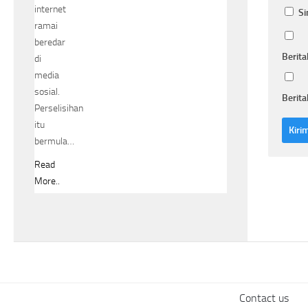
internet
Si
ramai
beredar
Berita
di
media
sosial.
Berita
Perselisihan
itu
bermula…
Read
More..
Contact us