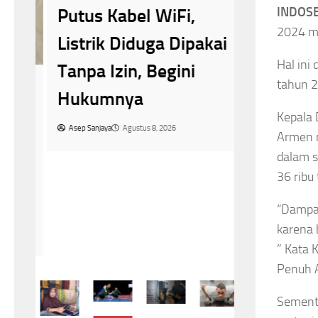
Sudah Ra
INDOSB
Putus Kabel WiFi,
tapi Has
2024 me
Listrik Diduga Dipakai
gan
Kelihatan
Hal ini
Tanpa Izin, Begini
Alasann
tahun 2
Hukumnya
Asep Sanjaya
A
Kepala 
han
Asep Sanjaya
Agustus 8, 2026
Armen m
dalam s
k
36 ribu 
“Dampak
karena 
” Kata 
Penuh 
Sementa