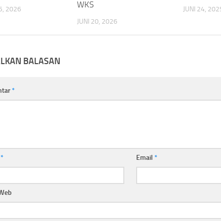
WKS
, 2026
JUNI 24, 202
JUNI 20, 2026
ALKAN BALASAN
ntar
*
a
*
Email
*
 Web