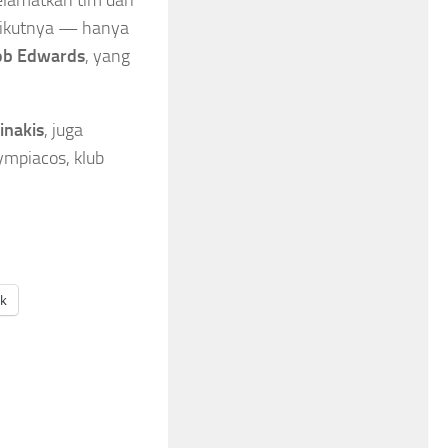
lamatkan tim dari
rikutnya — hanya
ob Edwards
, yang
inakis
, juga
ympiacos, klub
ak