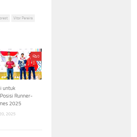
orest
Vitor Pereira
0
i untuk
 Posisi Runner-
ames 2025
0, 2025