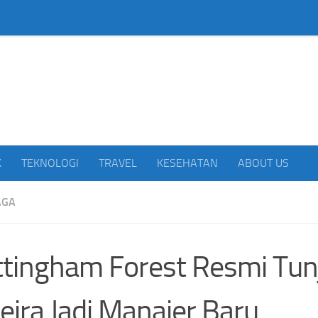
beritakan Indonesia
K
TEKNOLOGI
TRAVEL
KESEHATAN
ABOUT US
AGA
tingham Forest Resmi Tunj
eira Jadi Manajer Baru