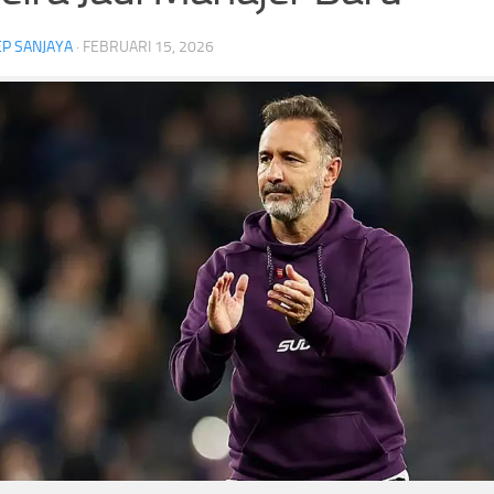
P SANJAYA
·
FEBRUARI 15, 2026
Kebakaran Surya Kencana Padam,
Menteri LH Percepat PSE
Kemenhut Tutup Sementara Jalur
TPA Bakal Berubah Jadi F
Pendakian Gunung Gede
Tanpa Bau
Headline
Kebakaran Surya