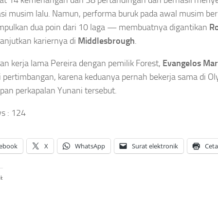
t 14 kemenangan dari 38 pertandingan dan berhasil menye
si musim lalu. Namun, performa buruk pada awal musim be
pulkan dua poin dari 10 laga — membuatnya digantikan
R
lanjutkan kariernya di
Middlesbrough
.
n kerja lama Pereira dengan pemilik Forest,
Evangelos Mar
 pertimbangan, karena keduanya pernah bekerja sama di Ol
aipan perkapalan Yunani tersebut.
s :
124
ebook
X
WhatsApp
Surat elektronik
Cet
i: