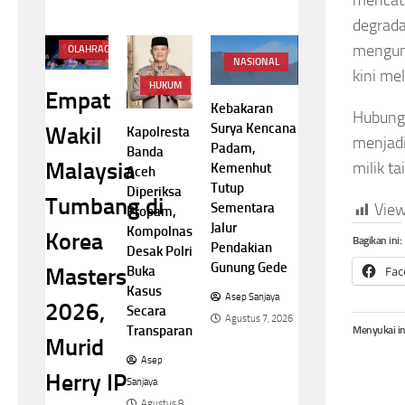
mencata
degrada
mengum
OLAHRAGA
NASIONAL
kini me
HUKUM
Empat
Kebakaran
Hubunga
Surya Kencana
Wakil
Kapolresta
menjadi
Padam,
Banda
Malaysia
milik t
Kemenhut
Aceh
Tutup
Diperiksa
Tumbang di
Sementara
View
Propam,
Jalur
Kompolnas
Korea
Bagikan ini:
Pendakian
Desak Polri
Gunung Gede
Buka
Fac
Masters
Kasus
Asep Sanjaya
2026,
Secara
Agustus 7, 2026
Transparan
Menyukai in
Murid
Asep
Herry IP
Sanjaya
Agustus 8,