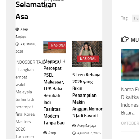
Selamatkan
2026
Asa
Tag:
He
Asep
Sanjaya
MU
Agustus 8,
NASIONAL
2026
NASIONAL
Menteri LH
INDOSBERITA.ID.KOREA
Percepat
- Langkah
5 Tren Kebaya
PSEL
empat
2026 yang
Makassar,
wakil
Bikin
TPA Bakal
Nama Fr
Malaysia
Penampilan
Berubah
Dikaitk
terhenti di
Makin
Jadi
Indones
perempat
Anggun,Nomor
Fasilitas
Bicara
final Korea
3 Jadi Favorit
Modern
Masters
Tanpa Bau
OKTOBER 
Asep Sanjaya
2026.
Asep
Agustus 7, 2026
Turnamen