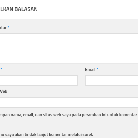
ALKAN BALASAN
ntar
*
a
*
Email
*
 Web
mpan nama, email, dan situs web saya pada peramban ini untuk komentar 
hu saya akan tindak lanjut komentar melalui surel.