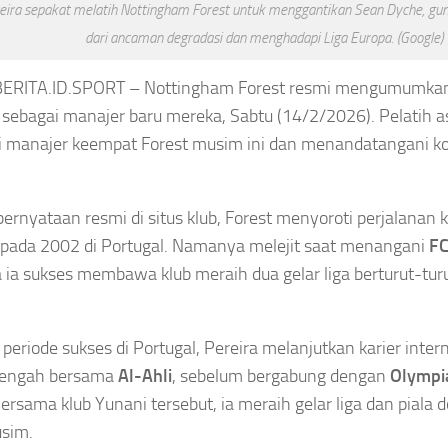
Kencana Padam,
reira sepakat melatih Nottingham Forest untuk menggantikan Sean Dyche, g
dari ancaman degradasi dan menghadapi Liga Europa. (Google)
lresta Banda Aceh
Kemenhut Tutup
irana
Sementara Jalur
ERITA.ID.SPORT – Nottingham Forest resmi mengumumka
sebagai manajer baru mereka, Sabtu (14/2/2026). Pelatih as
ta Banda
Pendakian Gunung
 manajer keempat Forest musim ini dan menandatangani ko
eriksa
Gede
 Kompolnas
Asep Sanjaya
Agustus 7, 2026
ernyataan resmi di situs klub, Forest menyoroti perjalanan k
lri Buka
 pada 2002 di Portugal. Namanya melejit saat menangani
FC
 ia sukses membawa klub meraih dua gelar liga berturut-tur
cara
ran
 periode sukses di Portugal, Pereira melanjutkan karier inter
gustus 8, 2026
Tengah bersama
Al-Ahli
, sebelum bergabung dengan
Olympi
ersama klub Yunani tersebut, ia meraih gelar liga dan piala
sim.