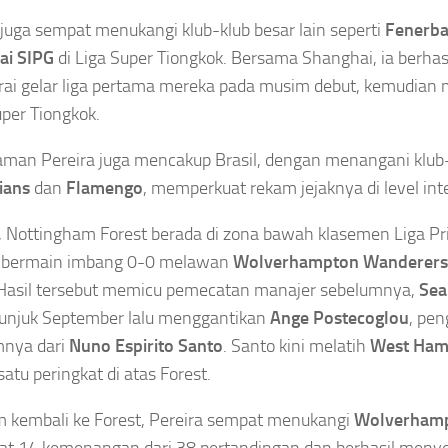
 juga sempat menukangi klub-klub besar lain seperti
Fenerb
SIONAL
ai SIPG
di Liga Super Tiongkok. Bersama Shanghai, ia berh
NASIONAL
OLAHRAGA
teri
ai gelar liga pertama mereka pada musim debut, kemudian
5 Tren Kebaya
Megawati
2026 yang
uper Tiongkok.
Hangestri
cepat
Bikin
Curi
EL
Penampilan
man Pereira juga mencakup Brasil, dengan menangani klub-
Perhatian
assar,
Makin
Korea
 Bakal
ians
dan
Flamengo
, memperkuat rekam jejaknya di level int
Anggun,Nomor
Selatan,
rubah
3 Jadi Favorit
Julukan
i
i, Nottingham Forest berada di zona bawah klasemen Liga Pr
Ninja
ilitas
Asep
h bermain imbang 0-0 melawan
Wolverhampton Wanderers
Berkerudung
dern
Sanjaya
Hasil tersebut memicu pemecatan manajer sebelumnya,
Sea
Melekat
npa
Agustus
pada Sang
u
tunjuk September lalu menggantikan
Ange Postecoglou
, pen
7, 2026
Bintang Voli
mnya dari
Nuno Espirito Santo
. Santo kini melatih
West Ham
sep
Asep
satu peringkat di atas Forest.
aya
Sanjaya
gustus
Agustus
 kembali ke Forest, Pereira sempat menukangi
Wolverhamp
026
7, 2026