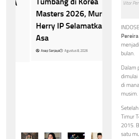
Tumbang di Korea
A
Vitor Pe
Masters 2026, Murid
Headline
Kapo
Kombes Pol Andi K
Herry IP Selamatkan
INDOSB
Pereira
Asa
Kapolres
menjadi
Aceh Dip
Asep Sanjaya
Agustus 8, 2026
bulan.
Propam,
Dalam p
Desak Po
dimulai
di mana
Kasus Se
musim.
Transpa
Setelah
Asep Sanjaya
A
Timur 
2015. B
satu mu