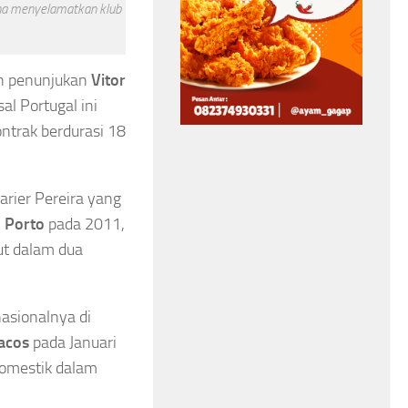
Tumbang di 
PSEL Makassar, TPA
una menyelamatkan klub
Masters 202
Bakal Berubah Jadi
Herry IP Se
Fasilitas Modern
n penunjukan
Vitor
al Portugal ini
Asa
Tanpa Bau
ntrak berdurasi 18
Asep Sanjaya
Agustus 8
Asep Sanjaya
Agustus 7, 2026
arier Pereira yang
 Porto
pada 2011,
ut dalam dua
nasionalnya di
acos
pada Januari
 domestik dalam