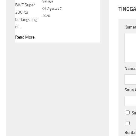
Sanjaya
BWF Super
TINGG
Agustus 7,
300 itu
2026
berlangsung
di…
Kome
Read More..
Nam
Situs
Si
Berita