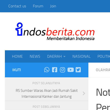
Contact us
Forum
Join
Skip to content
Mem
HOME
NEWS
DAERAH
NASIONAL
POLITI
IKUTI
OLAHR
POST SELANJUTNYA
Not
RS Sumber Waras Akan Jadi Rumah Sakit
Internasional Kanker dan Jantung
Per
POST SEBELUMNYA