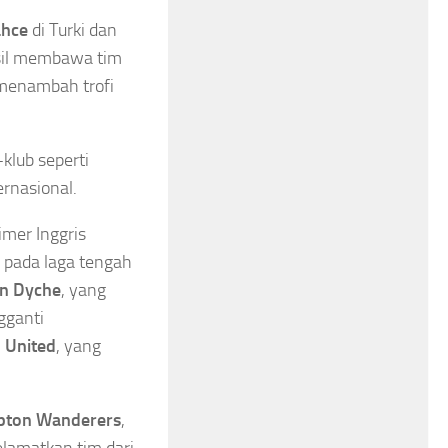
ahce
di Turki dan
asil membawa tim
 menambah trofi
klub seperti
ernasional.
imer Inggris
pada laga tengah
n Dyche
, yang
gganti
 United
, yang
ton Wanderers
,