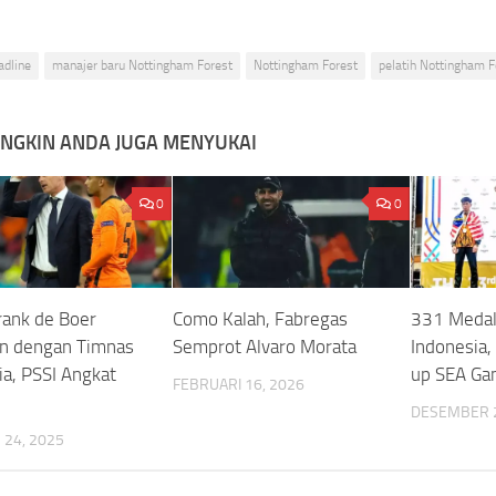
adline
manajer baru Nottingham Forest
Nottingham Forest
pelatih Nottingham F
NGKIN ANDA JUGA MENYUKAI
0
0
ank de Boer
Como Kalah, Fabregas
331 Medal
an dengan Timnas
Semprot Alvaro Morata
Indonesia,
ia, PSSI Angkat
up SEA G
FEBRUARI 16, 2026
DESEMBER 2
24, 2025