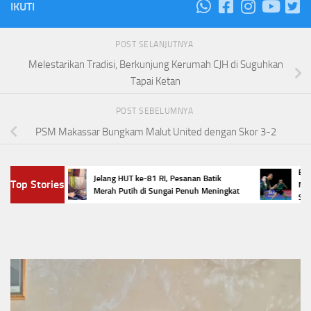
IKUTI
POST SELANJUTNYA
Melestarikan Tradisi, Berkunjung Kerumah CJH di Suguhkan
Tapai Ketan
POST SEBELUMNYA
PSM Makassar Bungkam Malut United dengan Skor 3-2
n
Empat Wa
Jelang HUT ke-81 RI, Pesanan Batik
Top Stories
lok
Masters 
Merah Putih di Sungai Penuh Meningkat
Selamat