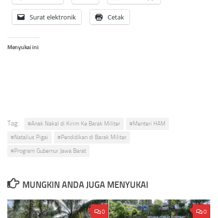
Surat elektronik
Cetak
Menyukai ini:
Tag:
#Anak Nakal di Kirim Ke Barak Militer
#Menteri HAM
#Natalius Pigai
#Pendidikan di Barak Militer
#Program Gubernur Jawa Barat
MUNGKIN ANDA JUGA MENYUKAI
0
0