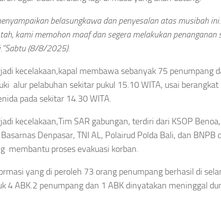
ully Pasien
Smash Semangat
al, KKI Periksa
Kemerdekaan! Bupati
enyampaikan belasungkawa dan penyesalan atas musibah ini
tah, kami memohon maaf dan segera melakukan penanganan s
er, Dokter
Cup III Resmi
i.”Sabtu (8/8/2025).
n Perawat
Menghangatkan HUT
erjadi kecelakaan,kapal membawa sebanyak 75 penumpang d
RI
Agustus 6, 2026
i alur pelabuhan sekitar pukul 15.10 WITA, usai berangkat
nida pada sekitar 14.30 WITA.
Asep Sanjaya
Agustus 6, 2026
rjadi kecelakaan,Tim SAR gabungan, terdiri dari KSOP Beno
 Basarnas Denpasar, TNI AL, Polairud Polda Bali, dan BNPB
g membantu proses evakuasi korban.
INTERNASIONAL
AERAH
HUKUM
formasi yang di peroleh 73 orang penumpang berhasil di sel
UNGAI
Tragis!
ENUH
KPK Temukan
k 4 ABK.2 penumpang dan 1 ABK dinyatakan meninggal dun
Pemain
Selisih
ari
Yala FC
SGD2.000,
ngai
Tewas
Pengembalian
nuh