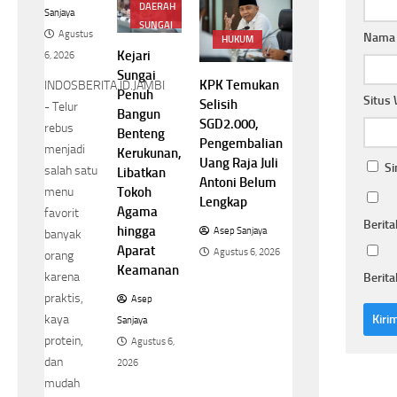
DAERAH
Sanjaya
SUNGAI
Agustus
Nam
PENUH
HUKUM
Kejari
6, 2026
Sungai
KPK Temukan
INDOSBERITA.ID.JAMBI
Penuh
Situs
Selisih
- Telur
Bangun
SGD2.000,
rebus
Benteng
Pengembalian
menjadi
Kerukunan,
Uang Raja Juli
Si
salah satu
Libatkan
Antoni Belum
Tokoh
menu
Lengkap
Agama
favorit
Berita
hingga
Asep Sanjaya
banyak
Aparat
Agustus 6, 2026
orang
Keamanan
karena
Berita
praktis,
Asep
kaya
Sanjaya
protein,
Agustus 6,
dan
2026
mudah