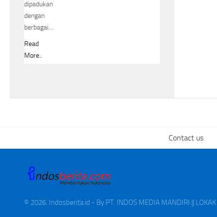
dipadukan
dengan
berbagai…
Read
More..
Contact us
© 2026. Indosberita.id - By PT. INDOS MEDIA MANDIRI || LOK