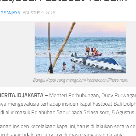
P SANJAYA
·
AGUSTUS 9, 2025
Kejari Sungai Penuh B
Smash Semangat Kemerdekaan! Bupati
Kerukunan, Libatkan T
Cup III Resmi Menghangatkan HUT RI
hingga Aparat Keamana
Bangki Kapal yang mengalami kecelakaan,(Photo msn)
ERITA.ID.JAKARTA –
Menteri Perhubungan, Dudy Purwaga
nya mengevalusia terhadap insiden kapal Fastboat Bali Dolph
n
Headline
Antar OPD
Bupati Cup III
Headline
k di alur masuk Pelabuhan Sanur pada Selasa sore, 5 Agustus
donesia
Nakes
Semarak HUT RI
nan insiden kecelakaan kapal ini,harus di lakukan secara c
ruh agar tidak terulang lagi di masa yang akan datang.