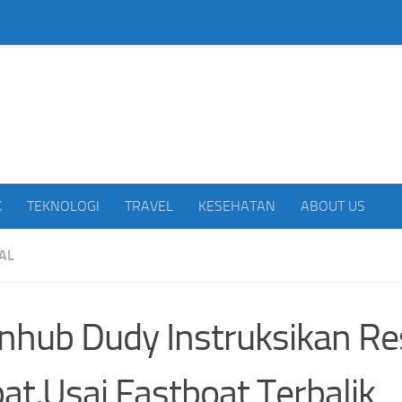
beritakan Indonesia
K
TEKNOLOGI
TRAVEL
KESEHATAN
ABOUT US
AL
hub Dudy Instruksikan R
at,Usai Fastboat Terbalik