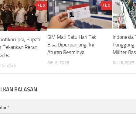
0
0
SIM Mati Satu Hari Tak
Indonesia 
Antikorupsi, Bupati
Bisa Diperpanjang, Ini
Panggung 
g Tekankan Peran
Aturan Resminya
Militer Bas
saha
MEI 8, 2026
JULI 6, 2025
 5, 2026
ALKAN BALASAN
ntar
*