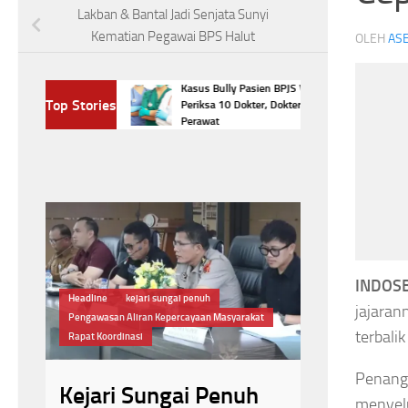
Lakban & Bantal Jadi Senjata Sunyi
Kematian Pegawai BPS Halut
OLEH
ASE
bus Setiap Hari?
Kasus Bully Pasien BPJS Viral, KKI
Top Stories
ng Terjadi pada
Periksa 10 Dokter, Dokter Gigi, dan
Perawat
INDOSB
jajaran
kat
#Jaga Kesehatan
Headline
#BPJS Kesehata
terbali
Jaga Kesehatan Mata
Manfaat Makan Telur
Ikatan Dokter In
Penanga
h
Rutin Makan Telur
menyelu