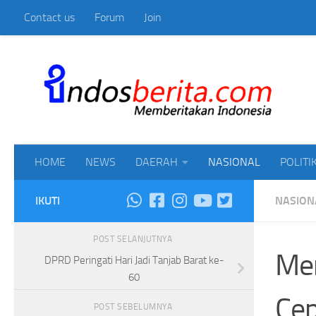
Contact us
Forum
Join
Skip to content
Mem
HOME
NEWS
DAERAH
NASIONAL
POLITI
IKUTI
NASION
POST SELANJUTNYA
Men
DPRD Peringati Hari Jadi Tanjab Barat ke-
60
Cep
POST SEBELUMNYA