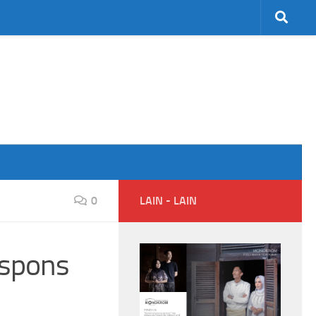
0
LAIN - LAIN
espons