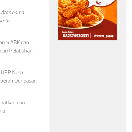
Bangun Benteng
. Atas nama
Kerukunan, Libatkan
erta
Tokoh Agama hingga
Aparat Keamanan
an 5 ABK,dan
 dari Pelabuhan
Asep Sanjaya
Agustus 6, 2026
a, UPP Nusa
 daerah Denpasar,
amatkan dan
ia.