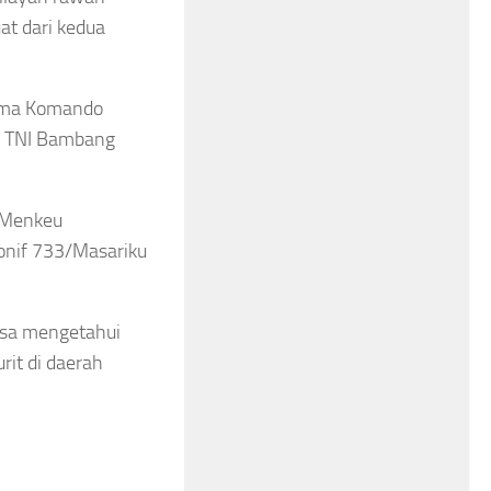
at dari kedua
lima Komando
en TNI Bambang
 Menkeu
onif 733/Masariku
isa mengetahui
rit di daerah