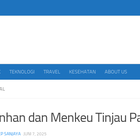
beritakan Indonesia
K
TEKNOLOGI
TRAVEL
KESEHATAN
ABOUT US
AL
han dan Menkeu Tinjau P
P SANJAYA
·
JUNI 7, 2025