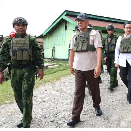
Viral Pemilik Rumah Putus Kabel WiFi,
Sudah Rajin Olahraga tapi
Listrik Diduga Dipakai Tanpa Izin, Begini
Kelihatan? Bisa Jadi Ini Al
Hukumnya
adline
Panen Anjlok
Headline
Pencuri Listrik
Teknisi WiFi
Padi