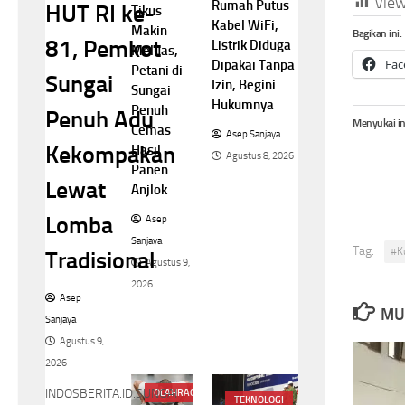
View
Rumah Putus
HUT RI ke-
Tikus
Kabel WiFi,
Makin
Bagikan ini:
81, Pemkot
Listrik Diduga
Meluas,
Fac
Dipakai Tanpa
Petani di
Sungai
Izin, Begini
Sungai
Hukumnya
Penuh
Penuh Adu
Menyukai in
Cemas
Asep Sanjaya
Kekompakan
Hasil
Agustus 8, 2026
Panen
Lewat
Anjlok
Lomba
Asep
Sanjaya
Tag:
#K
Tradisional
Agustus 9,
2026
Asep
MU
Sanjaya
Agustus 9,
2026
INDOSBERITA.ID.SUNGAI
OLAHRAGA
TEKNOLOGI