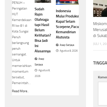
PENUH –
Peringatan
Sudah
Indonesia
HUT
Rajin
Mulai Produksi
Olahraga
Kemerdekaan
Kapal Selam
Miskomu
tapi Hasil
RI ke-81 di
Scorpene,Pacu
Merusa
Belum
Kota Sungai
Kemandirian
di Suka
Kelihatan?
Alutsista
Penuh
Bisa Jadi
berlangsung
JULI 1, 2
Asep Sanjaya
Ini
penuh
Alasannya
Agustus 8, 2026
semangat.
Asep
Untuk
TINGG
Sanjaya
memeriahkan
Agustus 8,
momentum
2026
Kome
tersebut,
Pemerintah…
Read More..