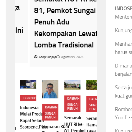
Seranga
ga
INDOSB
81, Pemkot Sungai
Makin Me
Menteri
Penuh Adu
di Sunga
Ini
Kunjung
Kekompakan Lewat
Cemas H
Lomba Tradisional
Menhan
Anjlok
harus s
Asep Sanjaya
Agustus 9, 2026
Asep Sanjaya
A
Dimana
berjalan
Serta j
kuat,gu
TEKNOLOGI
DAERAH
NASIONAL
DAERAH
AHRAGA
O
SUNGAI
SUNGAI
Indonesia
DAERAH
Viral
Rombon
PENUH
ah
Su
PENUH
Mulai Produksi
SUNGAI
Pemilik
in
Raj
Yonif 7
Semarak
PENUH
Serangan
Kapal Selam
Rumah
hraga
Ola
HUT RI ke-
Hama
Kemarau Kian
Scorpene,Pacu
Putus
 Hasil
tap
Kunjung
81, Pemkot
Tikus