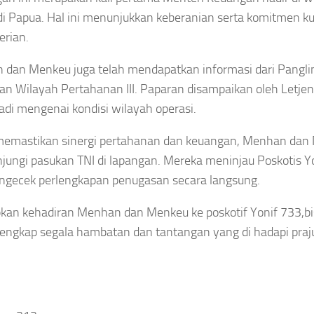
Terasa,Pasokan
Kemandirian
lum
 di Papua. Hal ini menunjukkan keberanian serta komitmen ku
Bahan Baku Air
Alutsista
ihatan?
Bersih di Sungai
rian.
a Jadi
Asep
Penuh Anjlok 40
Sanjaya
Persen
 dan Menkeu juga telah mendapatkan informasi dari Pang
sannya
Agustus
n Wilayah Pertahanan III. Paparan disampaikan oleh Letj
Asep
sep
8, 2026
Sanjaya
adi mengenai kondisi wilayah operasi.
aya
Agustus
gustus
memastikan sinergi pertahanan dan keuangan, Menhan dan
8, 2026
026
ungi pasukan TNI di lapangan. Mereka meninjau Poskotis Y
gecek perlengkapan penugasan secara langsung.
kan kehadiran Menhan dan Menkeu ke poskotif Yonif 733,b
lengkap segala hambatan dan tantangan yang di hadapi praju