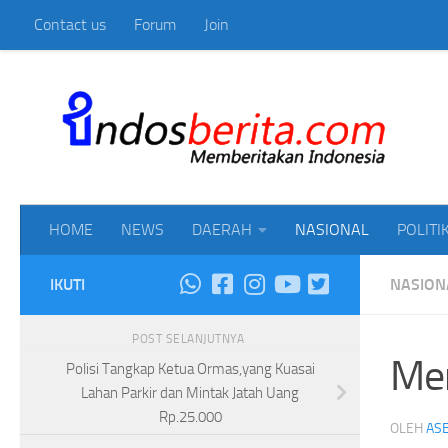
Contact us
Forum
Join
Skip to content
Mem
HOME
NEWS
DAERAH
NASIONAL
POLITI
IKUTI
NASION
POST SELANJUTNYA
Men
Polisi Tangkap Ketua Ormas,yang Kuasai
Lahan Parkir dan Mintak Jatah Uang
Rp.25.000
OLEH
ASE