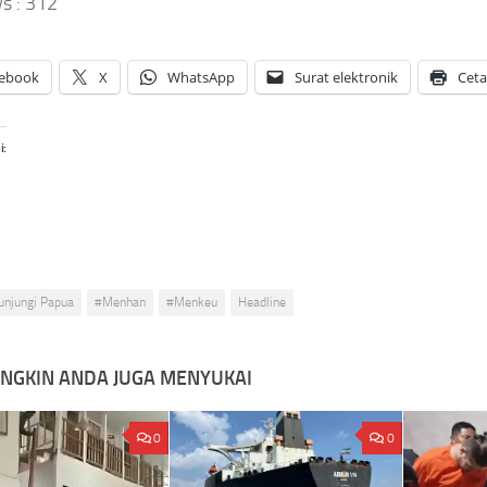
s :
312
ebook
X
WhatsApp
Surat elektronik
Cet
i:
unjungi Papua
#Menhan
#Menkeu
Headline
NGKIN ANDA JUGA MENYUKAI
0
0