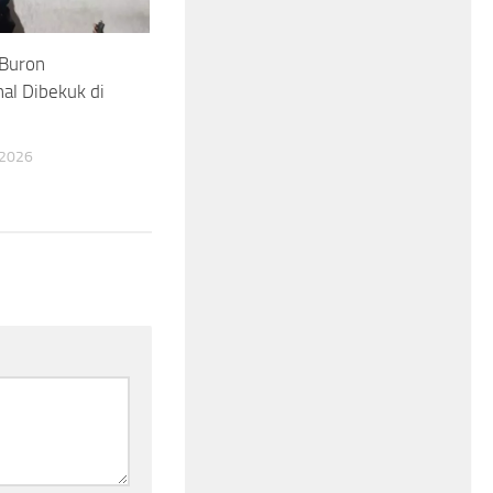
 Buron
nal Dibekuk di
 2026