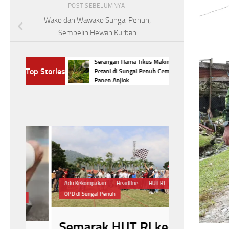
POST SEBELUMNYA
Wako dan Wawako Sungai Penuh,
Sembelih Hewan Kurban
Pemkot Sungai
Serangan Hama Tikus Makin Meluas,
Top Stories
 Lewat Lomba
Petani di Sungai Penuh Cemas Hasil
Panen Anjlok
Adu Kekompakan
Headline
HUT RI
Hama Tikus
He
OPD di Sungai Penuh
Serang Tanaman 
Semarak HUT RI ke-