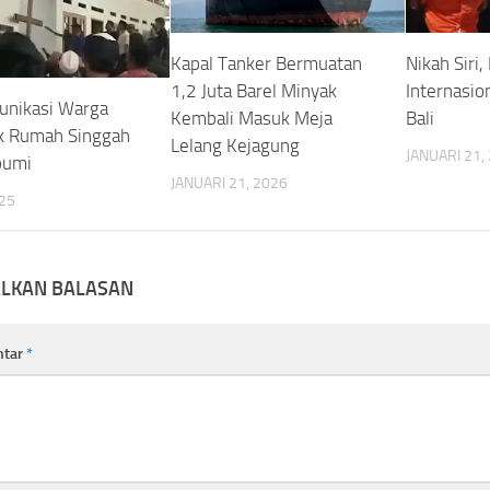
Kapal Tanker Bermuatan
Nikah Siri,
1,2 Juta Barel Minyak
Internasio
nikasi Warga
Kembali Masuk Meja
Bali
k Rumah Singgah
Lelang Kejagung
JANUARI 21,
bumi
JANUARI 21, 2026
025
ALKAN BALASAN
ntar
*