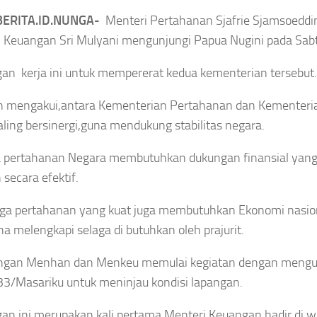
Viral Pemilik Rumah
n Hama Tikus
ERITA.ID.NUNGA-
Menteri Pertahanan Sjafrie Sjamsoedd
Putus Kabel WiFi,
luas, Petani
 Keuangan Sri Mulyani mengunjungi Papua Nugini pada Sabt
Listrik Diduga Dipakai
i Penuh
an kerja ini untuk mempererat kedua kementerian tersebut.
Tanpa Izin, Begini
asil Panen
 mengakui,antara Kementerian Pertahanan dan Kementeri
Hukumnya
aling bersinergi,guna mendukung stabilitas negara.
Asep Sanjaya
Agustus 8, 2026
gustus 9, 2026
 pertahanan Negara membutuhkan dukungan finansial yan
 secara efektif.
uga pertahanan yang kuat juga membutuhkan Ekonomi nasio
na melengkapi selaga di butuhkan oleh prajurit.
TEKNOLOGI
LAHRAGA
Indonesia
DAERAH
gan Menhan dan Menkeu memulai kegiatan dengan mengun
dah
Mulai Produksi
SUNGAI
in
33/Masariku untuk meninjau kondisi lapangan.
PENUH
Kapal Selam
hraga
Kemarau Kian
Scorpene,Pacu
i Hasil
an ini merupakan kali pertama Menteri Keuangan hadir di 