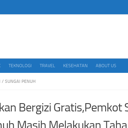
beritakan Indonesia
K
TEKNOLOGI
TRAVEL
KESEHATAN
ABOUT US
H
/
SUNGAI PENUH
an Bergizi Gratis,Pemkot 
nuh Masih Melakukan Taha