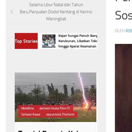
Selama Libur Natal dan Tahun
Sos
Baru,Penjualan Dodol Kentang di Kerinci
Meningkat
OLEH
ASE
Kejari Sungai Penuh Bangun Benteng
rdekaan! Bupati
Top Stories
Kerukunan, Libatkan Tokoh Agama
ngatkan HUT RI
hingga Aparat Keamanan
Headline
kejar
Pengawasan Alira
Antar OPD
Bupati Cup III
Headline
Rapat Koordinasi
Semarak HUT RI