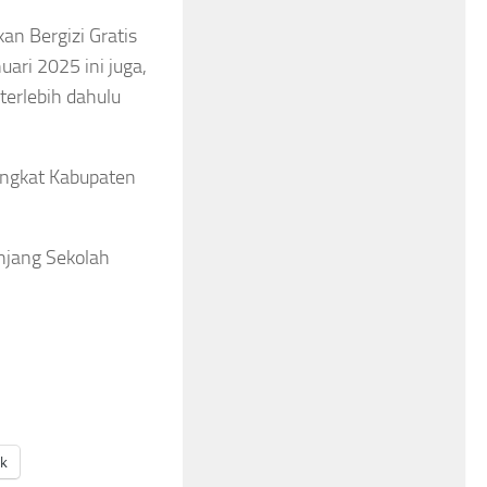
an Bergizi Gratis
uari 2025 ini juga,
terlebih dahulu
tingkat Kabupaten
enjang Sekolah
ak