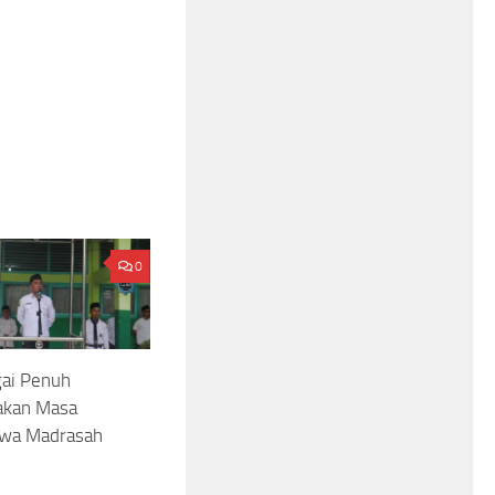
0
gai Penuh
akan Masa
iswa Madrasah