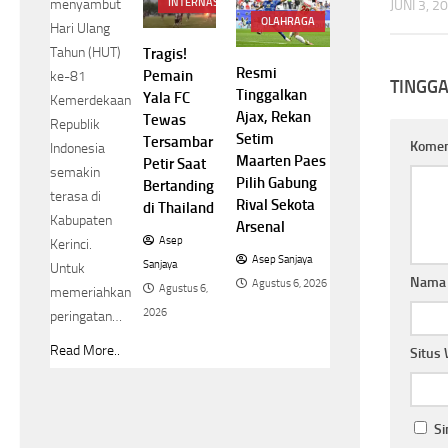
menyambut
INTERNASIONAL
JUNI 3, 2
OLAHRAGA
Hari Ulang
Tahun (HUT)
Tragis!
Resmi
Pemain
ke-81
TINGG
Tinggalkan
Yala FC
Kemerdekaan
Ajax, Rekan
Tewas
Republik
Setim
Tersambar
Kome
Indonesia
Maarten Paes
Petir Saat
semakin
Pilih Gabung
Bertanding
terasa di
Rival Sekota
di Thailand
Kabupaten
Arsenal
Asep
Kerinci.
Asep Sanjaya
Sanjaya
Untuk
Nam
Agustus 6, 2026
Agustus 6,
memeriahkan
2026
peringatan…
Read More..
Situs
Si