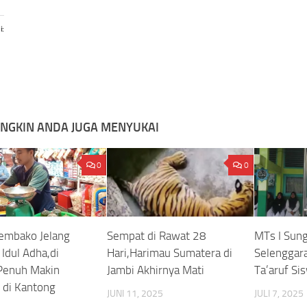
i:
NGKIN ANDA JUGA MENYUKAI
0
0
embako Jelang
Sempat di Rawat 28
MTs I Sun
Idul Adha,di
Hari,Harimau Sumatera di
Selenggar
Penuh Makin
Jambi Akhirnya Mati
Ta’aruf S
di Kantong
JUNI 11, 2025
JULI 7, 2025