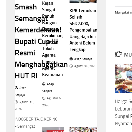
Kejari
Smash
Sungai
KPK Temukan
Menyukai in
Penuh
Semangat
Selisih
Bangun
SGD2.000,
Kemerdekaan!
Benteng
Pengembalian
Kerukunan,
Uang Raja Juli
Bupati Cup III
Libatkan
Antoni Belum
Tokoh
Lengkap
Resmi
MU
Agama
Asep Sanjaya
hingga
Menghangatkan
Agustus 6, 2026
Aparat
HUT RI
Keamanan
Asep
Asep
Sanjaya
Sanjaya
Agustus 6,
Harga S
Agustus 6,
2026
Lebaran 
2026
Sungai 
INDOSBERITA.ID.KERINCI
Nyaman 
- Semangat