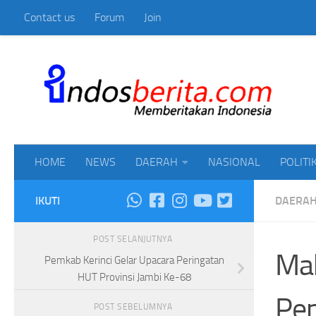
Contact us
Forum
Join
Skip to content
Mem
HOME
NEWS
DAERAH
NASIONAL
POLITI
IKUTI
DAERA
POST SELANJUTNYA
Mak
Pemkab Kerinci Gelar Upacara Peringatan
HUT Provinsi Jambi Ke-68
Pe
POST SEBELUMNYA