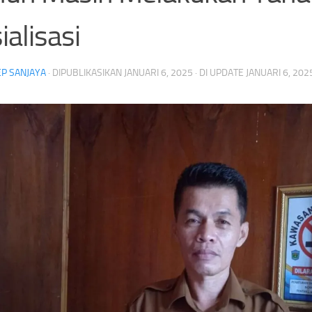
ialisasi
P SANJAYA
· DIPUBLIKASIKAN
JANUARI 6, 2025
· DI UPDATE
JANUARI 6, 202
KPK Temukan Selisih SGD2.000,
Tragis! Pemain Yala FC
Pengembalian Uang Raja Juli Antoni
Petir Saat Bertanding di
Belum Lengkap
i sungai penuh
n Kepercayaan Masyarakat
# Raja Juli Antoni
Amplop dari Bupati
Headline
Menteri Kehutanan
omisi Pemberantasan Korupsi