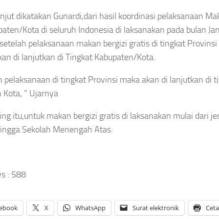
Bertolak
a FC
Ajax,
ke
was
Rekan
anjut dikatakan Gunardi,dari hasil koordinasi pelaksanaan Mak
Singapura,
rsambar
Setim
paten/Kota di seluruh Indonesia di laksanakan pada bulan Jan
Marselino
ir Saat
Maarten
etelah pelaksanaan makan bergizi gratis di tingkat Provinsi 
Ferdinan
tanding
Paes Pilih
Dipastikan
Thailand
an di lanjutkan di Tingkat Kabupaten/Kota.
Gabung
Absen di
Rival
sep
Laga
Sekota
h pelaksanaan di tingkat Provinsi maka akan di lanjutkan di 
aya
Penentu
Arsenal
Kota, ” Ujarnya
gustus
Asep
Asep
026
ng itu,untuk makan bergizi gratis di laksanakan mulai dari j
Sanjaya
Sanjaya
Agustus
ingga Sekolah Menengah Atas.
Agustus
6, 2026
6, 2026
s :
588
ebook
X
WhatsApp
Surat elektronik
Cet