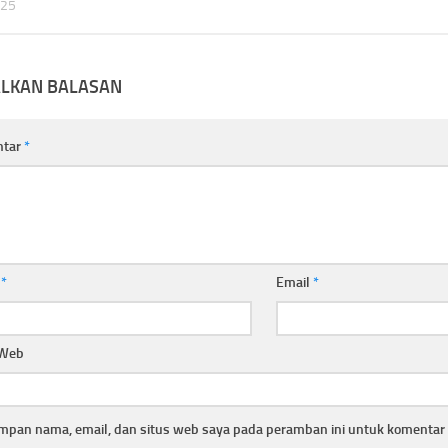
025
ALKAN BALASAN
ntar
*
a
*
Email
*
 Web
mpan nama, email, dan situs web saya pada peramban ini untuk komentar 