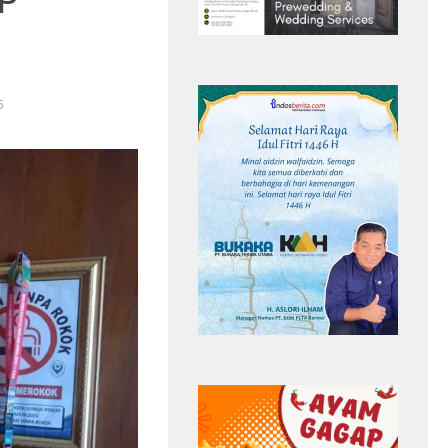
5
 Tewas Tersambar
Smash Semangat Kemerdekaan! Bupati
 Thailand
Cup III Resmi Menghangatkan HUT RI
Headline
pemain sayap Yala FC
Antar OPD
Bupati Cup II
Safwan Awae
sepak bola Thailand
Semarak HUT RI