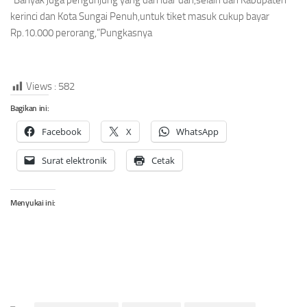
“Banyak juga pengunjung yang dari luar dari,selain dari Kabupaten
kerinci dan Kota Sungai Penuh,untuk tiket masuk cukup bayar
Rp.10.000 perorang,”Pungkasnya
Views :
582
Bagikan ini:
Facebook
X
WhatsApp
Surat elektronik
Cetak
Menyukai ini: