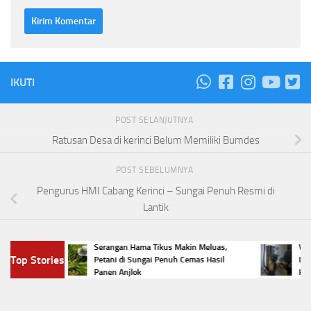
IKUTI
POST SELANJUTNYA
Ratusan Desa di kerinci Belum Memiliki Bumdes
POST SEBELUMNYA
Pengurus HMI Cabang Kerinci – Sungai Penuh Resmi di
Lantik
gai
Serangan Hama Tikus Makin Meluas,
Viral P
Top Stories
mba
Petani di Sungai Penuh Cemas Hasil
Listrik 
Panen Anjlok
Hukum