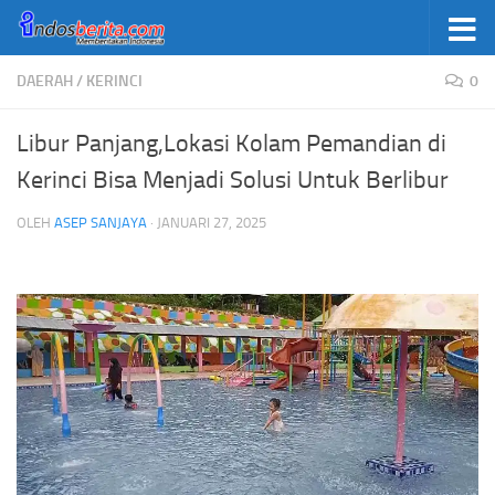
Skip to content
DAERAH
/
KERINCI
0
Libur Panjang,Lokasi Kolam Pemandian di
Kerinci Bisa Menjadi Solusi Untuk Berlibur
OLEH
ASEP SANJAYA
·
JANUARI 27, 2025