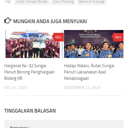
Tag:
Cocok Tempat Wisata
Librur Panjang
Ramai di Kunjungi
MUNGKIN ANDA JUGA MENYUKAI
0
0
Harganas Ke-32,Sungai
Hadapi Nataru, Rutan Sungai
Penuh Borong Penghargaan
Penuh Laksanakan Apel
Bidang KB
Kesiapsiagaan
JULI 31, 2025
DESEMBER 22, 2025
TINGGALKAN BALASAN
Komentar
*