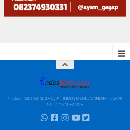
© 2026. Indosberita.id - By PT. INDOS MEDIA MANDIRI || LOKAK
STUDIOS CREATIVE