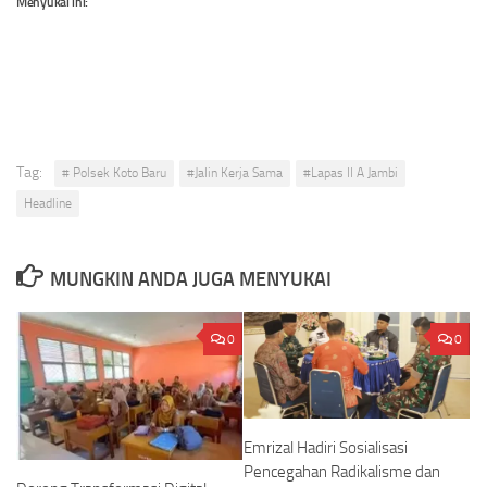
Menyukai ini:
Tag:
# Polsek Koto Baru
#Jalin Kerja Sama
#Lapas II A Jambi
Headline
MUNGKIN ANDA JUGA MENYUKAI
0
0
Emrizal Hadiri Sosialisasi
Pencegahan Radikalisme dan