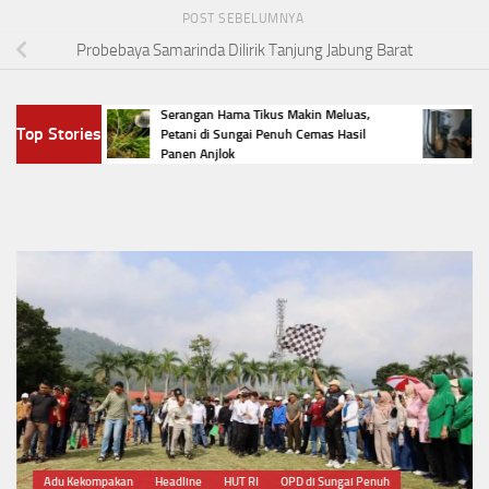
POST SEBELUMNYA
Probebaya Samarinda Dilirik Tanjung Jabung Barat
ungai
Serangan Hama Tikus Makin Meluas,
Viral
Top Stories
omba
Petani di Sungai Penuh Cemas Hasil
Listri
Panen Anjlok
Huku
Adu Kekompakan
Headline
HUT RI
OPD di Sungai Penuh