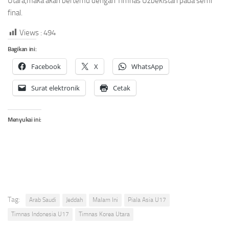
Utara,maka akan bertemu dengan Timnas Uzbekistan pada semi
final.
Views :
494
Bagikan ini:
Facebook
X
WhatsApp
Surat elektronik
Cetak
Menyukai ini:
Tag:
Arab Saudi
Jeddah
Malam Ini
Piala Asia U17
Timnas Indonesia U17
Timnas Korea Utara