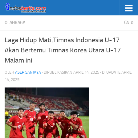
Skip to content
OLAHRAGA
0
Laga Hidup Mati,Timnas Indonesia U-17
Akan Bertemu Timnas Korea Utara U-17
Malam ini
OLEH
ASEP SANJAYA
· DIPUBLIKASIKAN
APRIL 14, 2025
· DI UPDATE
APRIL
14, 2025