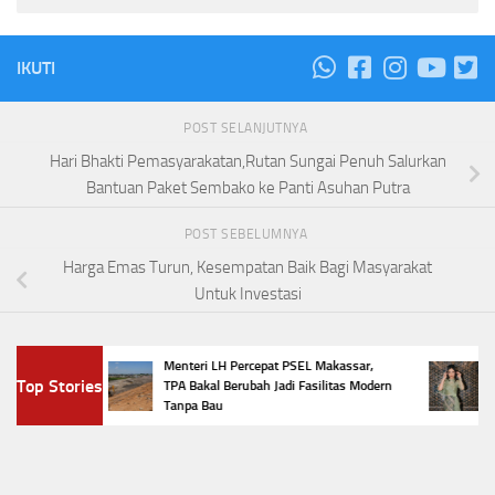
IKUTI
POST SELANJUTNYA
Hari Bhakti Pemasyarakatan,Rutan Sungai Penuh Salurkan
Bantuan Paket Sembako ke Panti Asuhan Putra
POST SEBELUMNYA
Harga Emas Turun, Kesempatan Baik Bagi Masyarakat
Untuk Investasi
m,
Menteri LH Percepat PSEL Makassar,
5 Tr
Top Stories
r
TPA Bakal Berubah Jadi Fasilitas Modern
Pena
Tanpa Bau
Favor