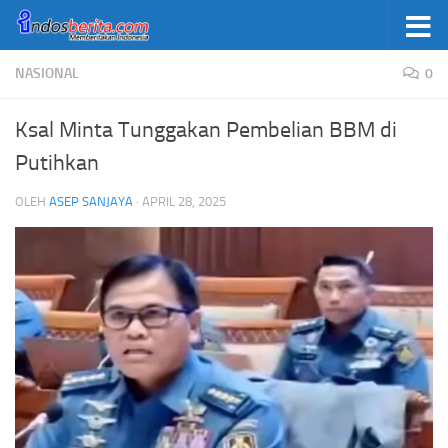
Skip to content
NASIONAL
0
Ksal Minta Tunggakan Pembelian BBM di
Putihkan
OLEH
ASEP SANJAYA
·
APRIL 28, 2025