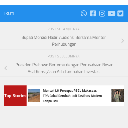
IKUTI
POST SELANJUTNYA
Bupati Monadi Hadiri Audiensi Bersama Menteri
Perhubungan
POST SEBELUMNYA
Presiden Prabowo Bertemu dengan Perusahaan Besar
Asal Korea,Akan Ada Tambahan Investasi
m,
Menteri LH Percepat PSEL Makassar,
5 Tr
Top Stories
r
TPA Bakal Berubah Jadi Fasilitas Modern
Pena
Tanpa Bau
Favor