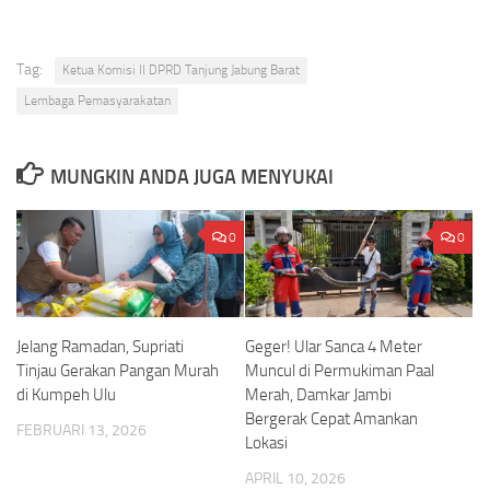
Tag:
Ketua Komisi II DPRD Tanjung Jabung Barat
Lembaga Pemasyarakatan
MUNGKIN ANDA JUGA MENYUKAI
0
0
Jelang Ramadan, Supriati
Geger! Ular Sanca 4 Meter
Tinjau Gerakan Pangan Murah
Muncul di Permukiman Paal
di Kumpeh Ulu
Merah, Damkar Jambi
Bergerak Cepat Amankan
FEBRUARI 13, 2026
Lokasi
APRIL 10, 2026