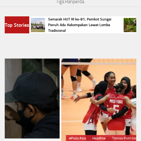
Tiga Ranperda.
Semarak HUT RI ke-81, Pemkot Sungai
Sera
an Finis
Top Stories
Penuh Adu Kekompakan Lewat Lomba
Peta
Tradisional
Pane
#Piala Asia
Headline
Timnas Putri Indonesia
Volli Ball