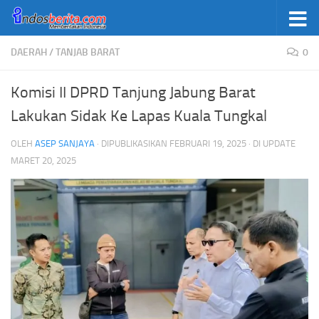
Skip to content
DAERAH
/
TANJAB BARAT
0
Komisi II DPRD Tanjung Jabung Barat
Lakukan Sidak Ke Lapas Kuala Tungkal
OLEH
ASEP SANJAYA
· DIPUBLIKASIKAN
FEBRUARI 19, 2025
· DI UPDATE
MARET 20, 2025