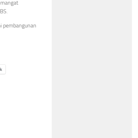
semangat
BBS.
emi pembangunan
ak