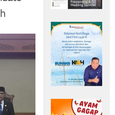
ih
ngun Benteng
Rutin Makan Telur Rebus Setiap Hari?
koh Agama
Simak 5 Perubahan yang Terjadi pada
n
Tubuh
Headline
kejari sungai penuh
Pengawasan Aliran Kepercayaan Masyarakat
Rapat Koordinasi