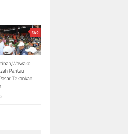
0
rtiban,Wawako
zah Pantau
Pasar Tekankan
n
26