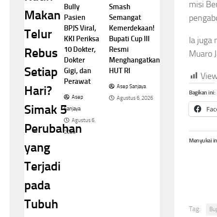
misi Be
Smash
Bully
Makan
pengabd
Semangat
Pasien
Kemerdekaan!
BPJS Viral,
Telur
Bupati Cup III
KKI Periksa
Ia juga
Resmi
10 Dokter,
Rebus
Muaro J
Menghangatkan
Dokter
Setiap
HUT RI
Gigi, dan
View
Perawat
Hari?
Asep Sanjaya
Bagikan ini:
Asep
Agustus 6, 2026
Simak 5
Fac
Sanjaya
Agustus 6,
Perubahan
2026
Menyukai in
yang
Terjadi
pada
Tubuh
Tag:
Bup