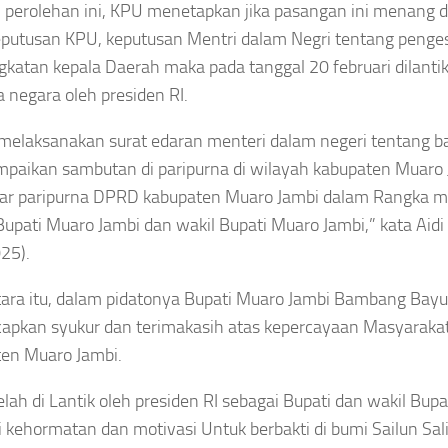
Tewas
!
perolehan ini, KPU menetapkan jika pasangan ini menang 
Pengembalian
nuh
Tersambar
Uang Raja Juli
eputusan KPU, keputusan Mentri dalam Negri tentang peng
ngun
Petir Saat
Antoni Belum
nteng
katan kepala Daerah maka pada tanggal 20 februari dilantik
Bertanding
an
Lengkap
rukunan,
di Thailand
a negara oleh presiden RI.
batkan
Asep
koh
Asep
Sanjaya
melaksanakan surat edaran menteri dalam negeri tentang ba
gama
Sanjaya
Agustus
aikan sambutan di paripurna di wilayah kabupaten Muaro 
ngga
Agustus
6, 2026
arat
elar paripurna DPRD kabupaten Muaro Jambi dalam Rangka
6, 2026
amanan
Bupati Muaro Jambi dan wakil Bupati Muaro Jambi,” kata Aid
Asep
25).
jaya
ra itu, dalam pidatonya Bupati Muaro Jambi Bambang Bay
Agustus
2026
apkan syukur dan terimakasih atas kepercayaan Masyarak
en Muaro Jambi.
elah di Lantik oleh presiden RI sebagai Bupati dan wakil Bupat
 kehormatan dan motivasi Untuk berbakti di bumi Sailun Sal