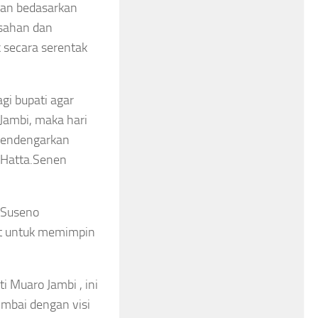
dan bedasarkan
esahan dan
 secara serentak
gi bupati agar
Jambi, maka hari
 mendengarkan
i Hatta.Senen
uSuseno
at untuk memimpin
i Muaro Jambi , ini
imbai dengan visi