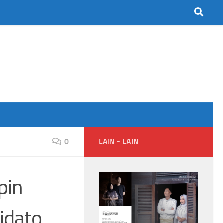
0
LAIN - LAIN
pin
idato