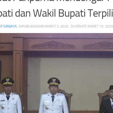
ati dan Wakil Bupati Terpil
P SANJAYA
· DIPUBLIKASIKAN
MARET 3, 2025
· DI UPDATE
MARET 15, 2025
Kejari Sungai Penuh Ba
Smash Semangat Kemerdekaan! Bupati
Kerukunan, Libatkan To
Cup III Resmi Menghangatkan HUT RI
hingga Aparat Keamana
n
Headline
Antar OPD
Bupati Cup III
Headline
donesia
Nakes
Semarak HUT RI