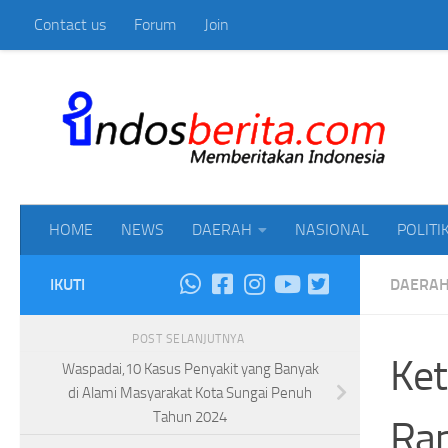
Contact us
Forum
Join
Skip to content
Mem
HOME
NEWS
DAERAH
NASIONAL
POLITI
IKUTI
DAERA
POST SELANJUTNYA
Ket
Waspadai,10 Kasus Penyakit yang Banyak
di Alami Masyarakat Kota Sungai Penuh
Tahun 2024
Rap