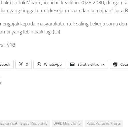
rbakti Untuk Muaro Jambi berkeadilan 2025 2030, dengan 
ian yang tinggal untuk kesejahteraan dan kemajuan” kata 
 mengajak kepada masyarakat,untuk saling bekerja sama d
ambi yang lebih baik lagi.(Di)
s :
418
ebook
X
WhatsApp
Surat elektronik
Cet
i:
ati dan Wakil Bupati Muaro Jambi
DPRD Muaro Jambi
Rapat Paripurna Khusus