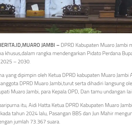
ully Pasien
Smash Semangat
al, KKI Periksa
Kemerdekaan! Bupati
er, Dokter
Cup III Resmi
an Perawat
Menghangatkan HUT
ERITA.ID,MUARO JAMBI –
DPRD Kabupaten Muaro Jambi m
RI
na khusus,dalam rangka mendengarkan Pidato Perdana Bupa
Agustus 6, 2026
 2025 – 2030.
Asep Sanjaya
Agustus 6, 2026
na yang dipimpin oleh Ketua DPRD kabupaten Muaro Jambi Aidi
 anggota DPRD Muaro Jambi,turut serta dihadiri langsung ol
upati Muaro Jambi, para Kepala OPD, Dan tamu undangan la
aripurna itu, Aidi Hatta Ketua DPRD Kabupaten Muaro Jamb
INTERNASIONAL
AERAH
HUKUM
UNGAI
lkada tahun 2024 lalu, Pasangan BBS dan Jun Mahir mengun
Tragis!
ENUH
KPK Temukan
Pemain
engan jumlah 73.367 suara.
Selisih
jari
Yala FC
SGD2.000,
ngai