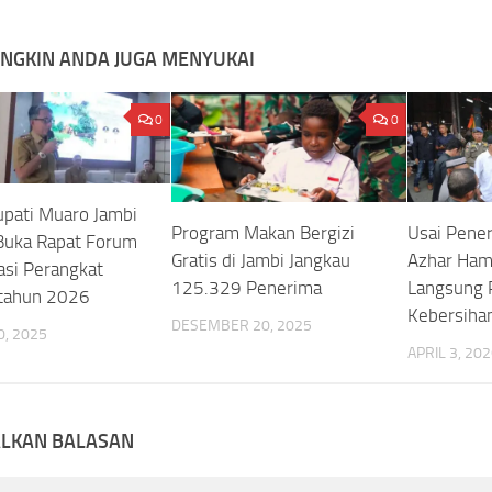
NGKIN ANDA JUGA MENYUKAI
0
0
upati Muaro Jambi
Program Makan Bergizi
Usai Pene
,Buka Rapat Forum
Gratis di Jambi Jangkau
Azhar Ham
asi Perangkat
125.329 Penerima
Langsung 
tahun 2026
Kebersiha
DESEMBER 20, 2025
, 2025
APRIL 3, 20
ALKAN BALASAN