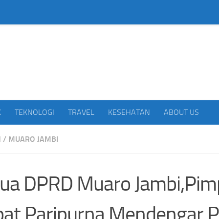
beritakan Indonesia
K
TEKNOLOGI
TRAVEL
KESEHATAN
ABOUT US
H
/
MUARO JAMBI
ua DPRD Muaro Jambi,Pim
at Paripurna Mendengar P