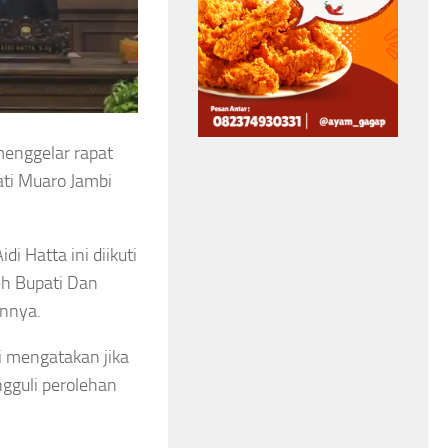
Kejari Sungai Penuh
Bangun Benteng
Kerukunan, Libatkan
Tokoh Agama hingga
enggelar rapat
Aparat Keamanan
ti Muaro Jambi
Asep Sanjaya
Agustus 6, 2026
 Hatta ini diikuti
eh Bupati Dan
innya.
i mengatakan jika
gguli perolehan