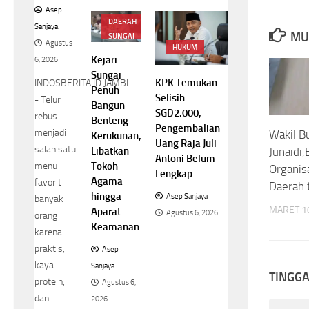
Asep
DAERAH
Sanjaya
MU
SUNGAI
Agustus
PENUH
HUKUM
Kejari
6, 2026
Sungai
KPK Temukan
INDOSBERITA.ID.JAMBI
Penuh
Selisih
- Telur
Bangun
SGD2.000,
rebus
Benteng
Pengembalian
menjadi
Wakil B
Kerukunan,
Uang Raja Juli
salah satu
Libatkan
Junaidi
Antoni Belum
Tokoh
menu
Organis
Lengkap
Agama
favorit
Daerah 
hingga
Asep Sanjaya
banyak
MARET 10
Aparat
Agustus 6, 2026
orang
Keamanan
karena
praktis,
Asep
kaya
Sanjaya
TINGG
protein,
Agustus 6,
dan
2026