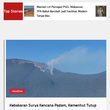
m,
Menteri LH Percepat PSEL Makassar,
5 Tr
Top Stories
r
TPA Bakal Berubah Jadi Fasilitas Modern
Pena
Tanpa Bau
Favor
Headline
Kebakaran Surya Kencana Padam, Kemenhut Tutup