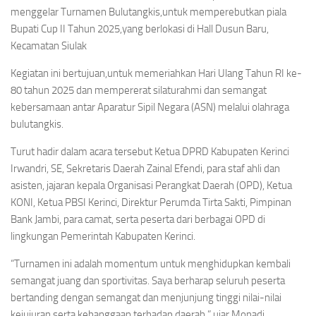
menggelar Turnamen Bulutangkis,untuk memperebutkan piala
Bupati Cup II Tahun 2025,yang berlokasi di Hall Dusun Baru,
Kecamatan Siulak
Kegiatan ini bertujuan,untuk memeriahkan Hari Ulang Tahun RI ke-
80 tahun 2025 dan mempererat silaturahmi dan semangat
kebersamaan antar Aparatur Sipil Negara (ASN) melalui olahraga
bulutangkis.
Turut hadir dalam acara tersebut Ketua DPRD Kabupaten Kerinci
Irwandri, SE, Sekretaris Daerah Zainal Efendi, para staf ahli dan
asisten, jajaran kepala Organisasi Perangkat Daerah (OPD), Ketua
KONI, Ketua PBSI Kerinci, Direktur Perumda Tirta Sakti, Pimpinan
Bank Jambi, para camat, serta peserta dari berbagai OPD di
lingkungan Pemerintah Kabupaten Kerinci.
“Turnamen ini adalah momentum untuk menghidupkan kembali
semangat juang dan sportivitas. Saya berharap seluruh peserta
bertanding dengan semangat dan menjunjung tinggi nilai-nilai
kejujuran serta kebanggaan terhadap daerah,” ujar Monadi.