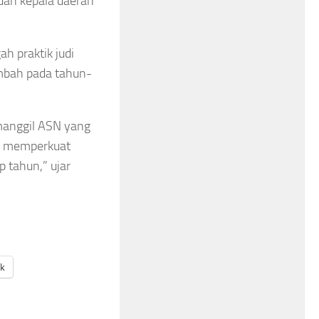
dan kepala daerah
 praktik judi
ambah pada tahun-
manggil ASN yang
uk memperkuat
 tahun,” ujar
ak