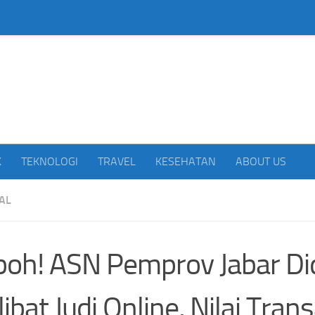
beritakan Indonesia
K
TEKNOLOGI
TRAVEL
KESEHATAN
ABOUT US
AL
oh! ASN Pemprov Jabar D
libat Judi Online, Nilai Tran