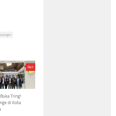
 Keuangan
0
Buka Tring!
unge di Kota
a