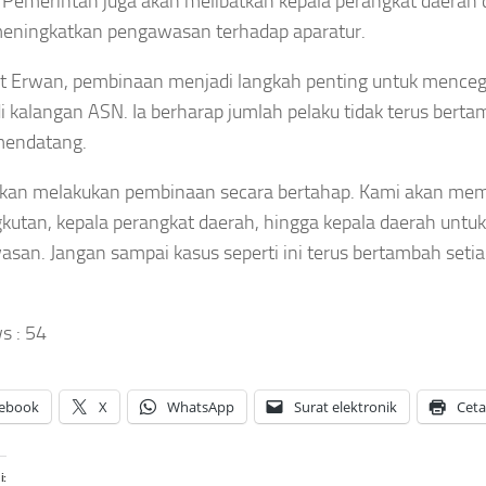
Pemerintah juga akan melibatkan kepala perangkat daerah 
um
usun
Pegawai
mana
Pengadilan
PBD
Syara’ dan
eningkatkan pengawasan terhadap aparatur.
i
Agama
027,
Guru
Sungai
upati
Ngaji,Pemkab
 Erwan, pembinaan menjadi langkah penting untuk mencegah
Penuh
erangin
Merangin
di kalangan ASN. Ia berharap jumlah pelaku tidak terus bert
Tingkatkan
inta
Tegaskan Tak
mendatang.
Pelayanan
epala
Ada
Publik
PD
Pemotongan
akan melakukan pembinaan secara bertahap. Kami akan me
Lewat
unda
Asep
Penguatan
erjalanan
kutan, kepala perangkat daerah, hingga kepala daerah unt
Sanjaya
Zona
inas
san. Jangan sampai kasus seperti ini terus bertambah setiap
Agustus
Integritas
Asep
5, 2026
Asep
njaya
Sanjaya
s :
54
Agustus
Agustus
 2026
5, 2026
ebook
X
WhatsApp
Surat elektronik
Cet
i: