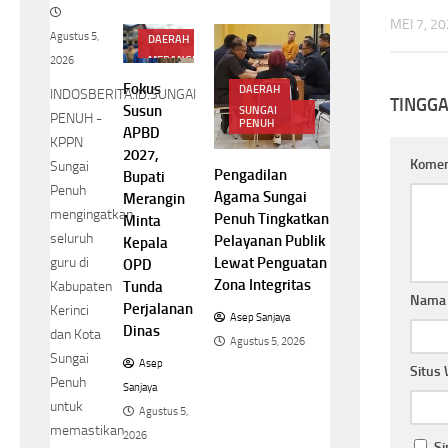
MEI 7, 2
Agustus 5,
DAERAH
2026
MERANGIN
Fokus
DAERAH
INDOSBERITA.ID.SUNGAI
TINGG
Susun
SUNGAI
PENUH -
PENUH
APBD
KPPN
2027,
Kome
Sungai
Pengadilan
Bupati
Penuh
Agama Sungai
Merangin
mengingatkan
Penuh Tingkatkan
Minta
seluruh
Pelayanan Publik
Kepala
guru di
Lewat Penguatan
OPD
Zona Integritas
Tunda
Kabupaten
Nam
Perjalanan
Kerinci
Asep Sanjaya
Dinas
dan Kota
Agustus 5, 2026
Sungai
Asep
Situs
Penuh
Sanjaya
untuk
Agustus 5,
memastikan
2026
Si