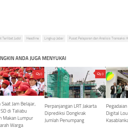
 Terlibat Judol
Headline
Lingkup Jabar
Pusat Pelaporan dan Analisis Transaksi
NGKIN ANDA JUGA MENYUKAI
0
0
 Saat Jam Belajar,
Perpanjangan LRT Jakarta
Pegadaian 
SD di Taliabu
Diprediksi Dongkrak
Digital Lo
m Makan Lumpur
Jumlah Penumpang
Kasablank
arah Warga