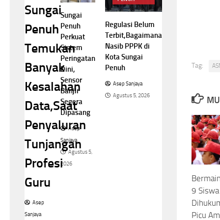
Sungai
Sungai
Regulasi Belum
Penuh
Penuh
Terbit,Bagaimana
Perkuat
Temukan
Nasib PPPK di
Sistem
Kota Sungai
Peringatan
Banyak
Tag:
ASN
Penuh
Dini,
Sensor
Kesalahan
Asep Sanjaya
Banjir
Agustus 5, 2026
MU
Segera
Data,Saat
Dipasang
Penyaluran
Asep
Tunjangan
Sanjaya
Agustus 5,
Profesi
2026
Bermain
Guru
9 Siswa 
Dihuku
Asep
Picu Am
Sanjaya