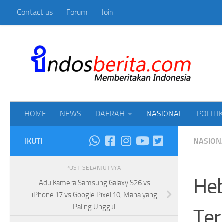
Contact us
Forum
Join
Skip to content
Mem
HOME
NEWS
DAERAH
NASIONAL
POLITI
IKUTI
NASION
POST SELANJUTNYA
Heb
Adu Kamera Samsung Galaxy S26 vs
iPhone 17 vs Google Pixel 10, Mana yang
Paling Unggul
Ter