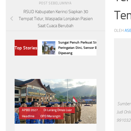
POST SEBELUMNYA
Te
RSUD Kabupaten Kerinci Siapkan 30
Tempat Tidur, Waspadai Lonjakan Pasien
Saat Cuaca Berubah
OLEH
ASE
 Temukan Banyak
Sungai Penuh Perkuat Sistem
Top Stories
 Penyaluran
Peringatan Dini, Sensor Banjir Segera
uru
Dipasang
Headline
Kesalahan Data
KPPN Sungai Penuh
Tunjangan profesi Guru
KPPN Sungai Penuh
Temukan Banyak
Sumber 
Kesalahan Data,Saat
Judi Onl
99103206
Penyaluran Tunjangan