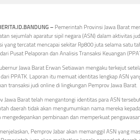
ai Penuh
Alat Sensor Banjir
Peringatan Dini
Regulasi Belum
Terbit,Bagaimana
 Penuh Perkuat
ERITA.ID.BANDUNG –
Pemerintah Provinsi Jawa Barat m
atan sejumlah aparatur sipil negara (ASN) dalam aktivitas judi
Nasib PPPK di Kota
 Peringatan
si yang tercatat mencapai sekitar Rp800 juta selama satu ta
Sungai Penuh
Sensor Banjir
 dari Pusat Pelaporan dan Analisis Transaksi Keuangan (PPA
a Dipasang
Asep Sanjaya
Agustus 5, 2026
ubernur Jawa Barat Erwan Setiawan mengaku terkejut setel
 dari PPATK. Laporan itu memuat identitas lengkap ASN yan
a
Agustus 5, 2026
an transaksi judi online di lingkungan Pemprov Jawa Barat.
 Jawa Barat telah mengantongi identitas para ASN tersebu
ntah daerah tidak akan mengumumkan nama mereka kepada 
h mengedepankan pembinaan dan memperkuat pengawasan 
DAERAH
DAERAH
MERANGIN
MERANGIN
DAERAH
menjelaskan, Pemprov Jabar akan memanggil ASN yang mas
okus
SUNGAI
Heboh Honor
PENUH