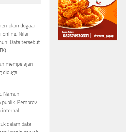
Fokus Susun APBD
2027, Bupati
enemukan dugaan
Merangin Minta
 online. Nilai
Kepala OPD Tunda
hun. Data tersebut
Perjalanan Dinas
TK).
Asep Sanjaya
Agustus 5, 2026
ah mempelajari
g diduga
t. Namun,
publik. Pemprov
internal.
uk dalam data