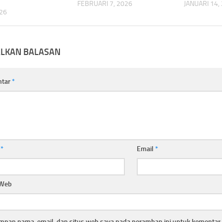
FEBRUARI 7, 2026
JANUARI 14,
026
ALKAN BALASAN
ntar
*
a
*
Email
*
 Web
mpan nama, email, dan situs web saya pada peramban ini untuk komentar 