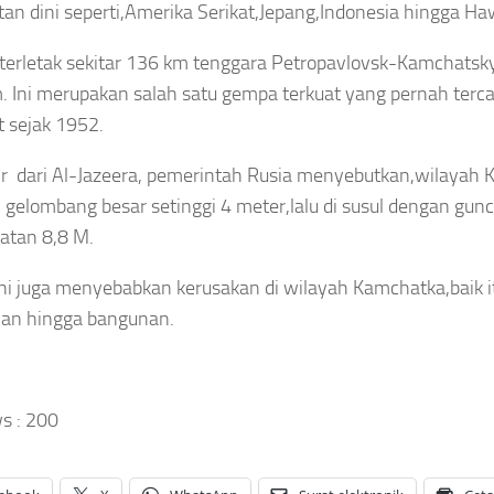
tan dini seperti,Amerika Serikat,Jepang,Indonesia hingga Ha
KPK Temukan Selisi
un Benteng
erletak sekitar 136 km tenggara Petropavlovsk-Kamchatsk
SGD2.000,
kunan, Libatkan
. Ini merupakan salah satu gempa terkuat yang pernah terca
Pengembalian Uan
h Agama hingga
t sejak 1952.
Raja Juli Antoni Be
at Keamanan
r dari Al-Jazeera, pemerintah Rusia menyebutkan,wilayah 
Lengkap
gelombang besar setinggi 4 meter,lalu di susul dengan gu
jaya
Agustus 6, 2026
atan 8,8 M.
Asep Sanjaya
Agustus 6, 2026
ini juga menyebabkan kerusakan di wilayah Kamchatka,baik it
han hingga bangunan.
OLAHRAGA
INTERNASIONAL
OLAHRAGA
s :
200
Timnas
ragis!
Resmi
an
Indonesia
Pemain
Tinggalkan
Bertolak
Yala FC
Ajax,
ke