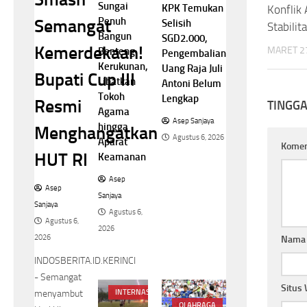
Sungai
KPK Temukan
Konflik 
Penuh
Semangat
Selisih
Stabilit
Bangun
SGD2.000,
Kemerdekaan!
MARET 27
Benteng
Pengembalian
Kerukunan,
Uang Raja Juli
Bupati Cup III
Libatkan
Antoni Belum
Tokoh
Lengkap
Resmi
TINGG
Agama
Asep Sanjaya
hingga
Menghangatkan
Agustus 6, 2026
Aparat
Kome
HUT RI
Keamanan
Asep
Asep
Sanjaya
Sanjaya
Agustus 6,
Agustus 6,
2026
2026
Nam
INDOSBERITA.ID.KERINCI
- Semangat
Situs
menyambut
INTERNASIONAL
OLAHRAGA