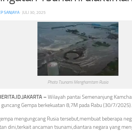
P SANJAYA
·
JULI 30, 2025
KPK Temukan Selisih SGD2.000,
Tragis! Pemain Yala F
Pengembalian Uang Raja Juli Antoni
Petir Saat Bertanding 
Belum Lengkap
Photo Tsunami Menghamtam Rusia
ERITA.ID.JAKARTA –
Wilayah pantai Semenanjung Kamchat
kejari sungai penuh
an Aliran Kepercayaan Masyarakat
i guncang Gempa berkekuatan 8,7M pada Rabu (30/7/2025).
# Raja Juli Antoni
Amplop dari Bupati
rdinasi
Headline
Menteri Kehutanan
 gempa mengungcang Rusia tersebut,membuat beberapa neg
omisi Pemberantasan Korupsi
ri Sungai Penuh
tan dini,terkait ancaman tsunami,diantara negara yang men