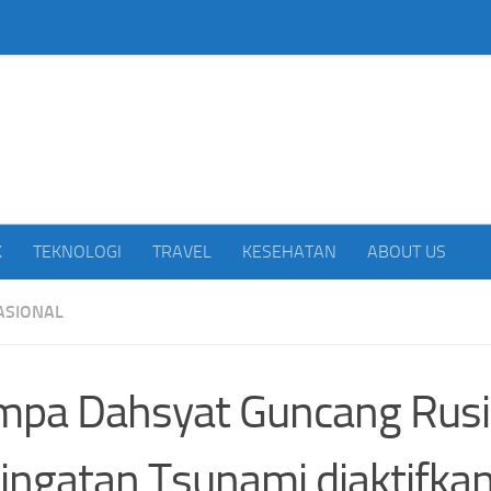
beritakan Indonesia
K
TEKNOLOGI
TRAVEL
KESEHATAN
ABOUT US
ASIONAL
pa Dahsyat Guncang Rusi
ingatan Tsunami diaktifka