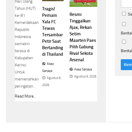
Hari Ulang
Tahun (HUT)
Tragis!
Si
Resmi
Pemain
ke-81
Tinggalkan
Yala FC
Kemerdekaan
Ajax, Rekan
Tewas
Republik
Berita
Setim
Tersambar
Indonesia
Maarten Paes
Petir Saat
semakin
Pilih Gabung
Bertanding
Berita
terasa di
Rival Sekota
di Thailand
Kabupaten
Arsenal
Asep
Kerinci.
Asep Sanjaya
Sanjaya
Untuk
Agustus 6, 2026
Agustus 6,
memeriahkan
2026
peringatan…
Read More..