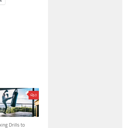
ak
0
ing Drills to