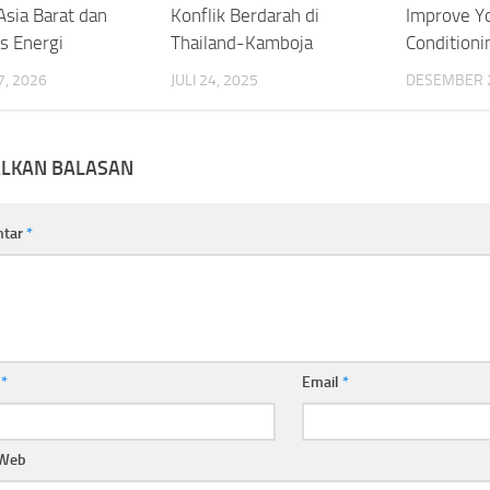
Asia Barat dan
Konflik Berdarah di
Improve Yo
as Energi
Thailand-Kamboja
Conditioni
, 2026
JULI 24, 2025
DESEMBER 2
ALKAN BALASAN
ntar
*
a
*
Email
*
 Web