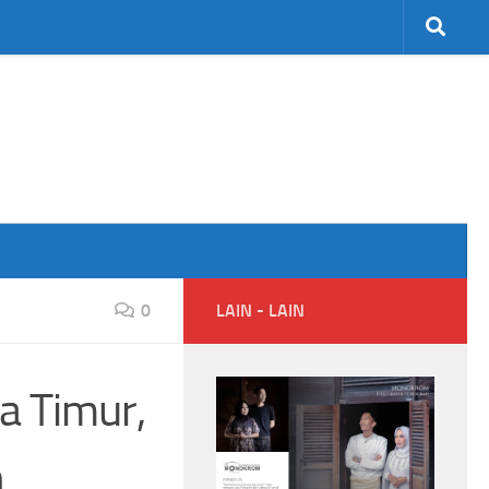
0
LAIN - LAIN
a Timur,
n