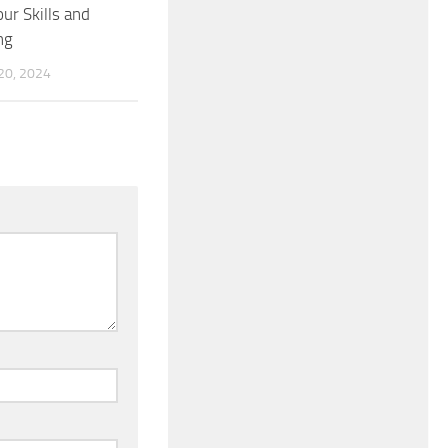
ur Skills and
ng
0, 2024