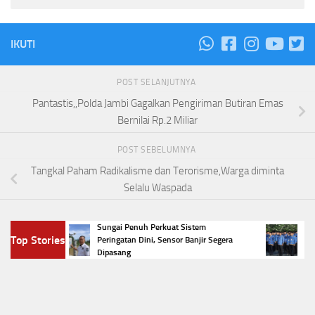
IKUTI
POST SELANJUTNYA
Pantastis,,Polda Jambi Gagalkan Pengiriman Butiran Emas
Bernilai Rp.2 Miliar
POST SEBELUMNYA
Tangkal Paham Radikalisme dan Terorisme,Warga diminta
Selalu Waspada
yak
Sungai Penuh Perkuat Sistem
Regula
Top Stories
Peringatan Dini, Sensor Banjir Segera
PPPK d
Dipasang
Headline
Kesalahan Data
KPPN Sungai Penuh