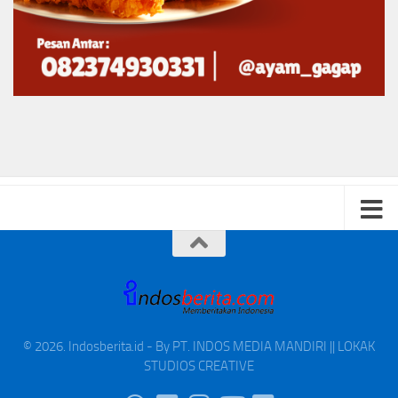
© 2026. Indosberita.id - By PT. INDOS MEDIA MANDIRI || LOKAK
STUDIOS CREATIVE