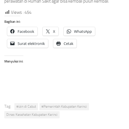
perawatan di Rumah Sakit agar bisa kembali puluh kembali.
Views :
454
Bagikan ini:
Facebook
X
WhatsApp
Surat elektronik
Cetak
Menyukai ini:
Tag:
#izin di Cabut
#Pemerintah Kabupaten Kerinci
Dinas Kesehatan Kabupaten Kerinci