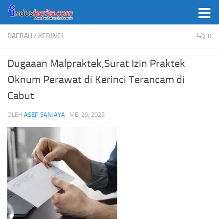
Skip to content
DAERAH
/
KERINCI
0
Dugaaan Malpraktek,Surat Izin Praktek
Oknum Perawat di Kerinci Terancam di
Cabut
OLEH
ASEP SANJAYA
·
MEI 29, 2025