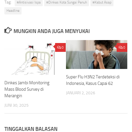
Tag:
#Antisivasi Ispa
#Dinkes Kota Sungai Penuh
#Kabut Asap
Headline
MUNGKIN ANDA JUGA MENYUKAI
0
0
Super Flu H3N2 Terdeteksi di
Dinkes Jambi Monitoring
Indonesia, Kasus Capai 62
Mass Blood Survey di
JANUARI 2, 2026
Merangin
JUNI 30, 2025
TINGGALKAN BALASAN