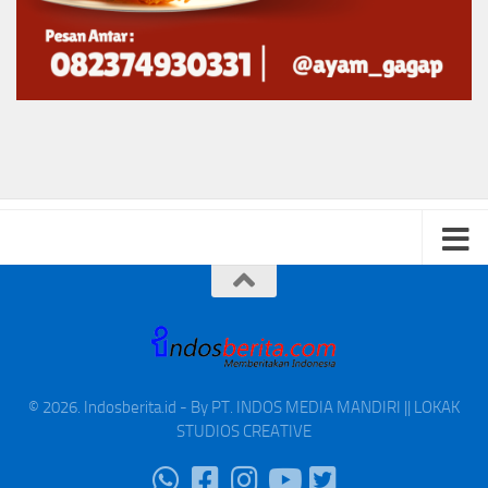
© 2026. Indosberita.id - By PT. INDOS MEDIA MANDIRI || LOKAK
STUDIOS CREATIVE