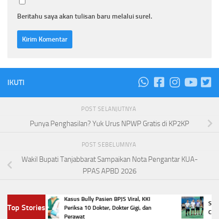
Beritahu saya akan tulisan baru melalui surel.
IKUTI
POST SELANJUTNYA
Punya Penghasilan? Yuk Urus NPWP Gratis di KP2KP
POST SEBELUMNYA
Wakil Bupati Tanjabbarat Sampaikan Nota Pengantar KUA-
PPAS APBD 2026
?
Kasus Bully Pasien BPJS Viral, KKI
Smash S
Top Stories
a
Periksa 10 Dokter, Dokter Gigi, dan
Cup III 
Perawat