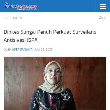
Skip to content
KESEHATAN
0
Dinkes Sungai Penuh Perkuat Surveilans
Antisivasi ISPA
OLEH
ASEP SANJAYA
·
JULI 21, 2025