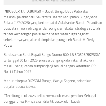
Surat Pelantikan Pejabat Sekda Bungo
INDOSBERITA.ID.BUNGO –
Bupati Bungo Dedy Putra akan
melantik pejabat baru Sekretaris Daerah Kabupaten Bungo,pada
Selasa (1/7/2025),yang bertempat di Aula Kantor Bupati. Pelantikan
pejabat ini menjadi bagian dari pengisian jabatan strategis setelah
terjadi kekosongan posisi sekda pasca masa tugas pejabat
sebelumnya,yang akan dipimpin langsung oleh Bupati H. Dedy
Putra.
Berdasarkan Surat Bupati Bungo Nomor 800.1.3.3/0526/BKPSDM
tertanggal 30 Juni 2025, prosesi pengangkatan akan dilakukan
melalui pengucapan sumpah/janji sesuai dengan ketentuan PP
No. 11 Tahun 2017.
Menurut Kepala BKPSDM Bungo, Wahyu Sarjono, pelantikan
berjalan sesuai jadwal.
” Terhitung 1 Juli 2025 beliau memasuki masa pensiun. Sebagai
penggantinya, PJ‑nya akan dilantik besok oleh bapak