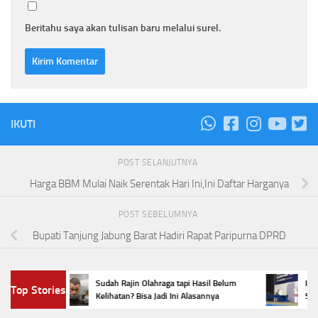
Beritahu saya akan tulisan baru melalui surel.
IKUTI
POST SELANJUTNYA
Harga BBM Mulai Naik Serentak Hari Ini,Ini Daftar Harganya
POST SEBELUMNYA
Bupati Tanjung Jabung Barat Hadiri Rapat Paripurna DPRD
i,
Sudah Rajin Olahraga tapi Hasil Belum
Indonesi
Top Stories
gini
Kelihatan? Bisa Jadi Ini Alasannya
Scorpene