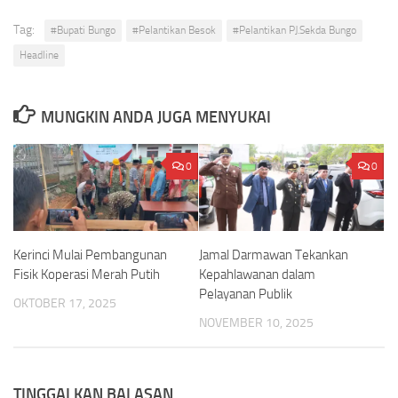
Tag:
#Bupati Bungo
#Pelantikan Besok
#Pelantikan PJ.Sekda Bungo
Headline
MUNGKIN ANDA JUGA MENYUKAI
0
0
Kerinci Mulai Pembangunan
Jamal Darmawan Tekankan
Fisik Koperasi Merah Putih
Kepahlawanan dalam
Pelayanan Publik
OKTOBER 17, 2025
NOVEMBER 10, 2025
TINGGALKAN BALASAN