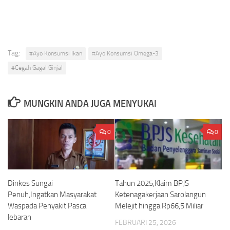
Tag:
#Ayo Konsumsi Ikan
#Ayo Konsumsi Omega-3
#Cegah Gagal Ginjal
MUNGKIN ANDA JUGA MENYUKAI
0
0
Dinkes Sungai
Tahun 2025,Klaim BPJS
Penuh,Ingatkan Masyarakat
Ketenagakerjaan Sarolangun
Waspada Penyakit Pasca
Melejit hingga Rp66,5 Miliar
lebaran
FEBRUARI 25, 2026