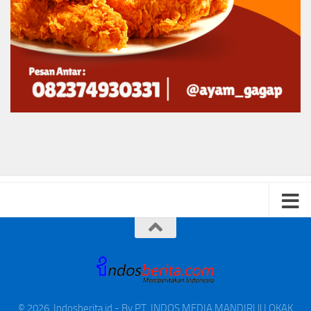
© 2026. Indosberita.id - By PT. INDOS MEDIA MANDIRI || LOKAK