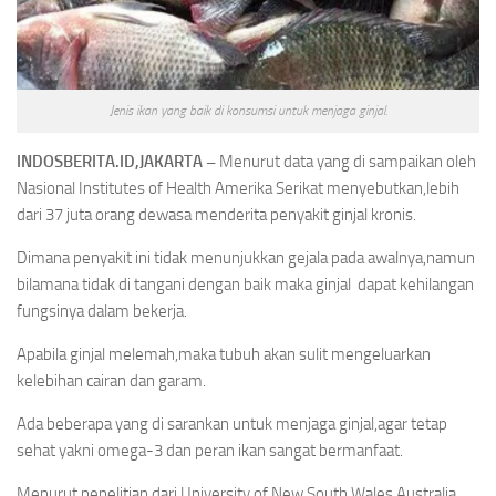
Jenis ikan yang baik di konsumsi untuk menjaga ginjal.
INDOSBERITA.ID,JAKARTA –
Menurut data yang di sampaikan oleh
Nasional Institutes of Health Amerika Serikat menyebutkan,lebih
dari 37 juta orang dewasa menderita penyakit ginjal kronis.
Dimana penyakit ini tidak menunjukkan gejala pada awalnya,namun
bilamana tidak di tangani dengan baik maka ginjal dapat kehilangan
fungsinya dalam bekerja.
Apabila ginjal melemah,maka tubuh akan sulit mengeluarkan
kelebihan cairan dan garam.
Ada beberapa yang di sarankan untuk menjaga ginjal,agar tetap
sehat yakni omega-3 dan peran ikan sangat bermanfaat.
Menurut penelitian dari University of New South Wales Australia