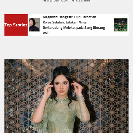
Kewajiban CSR Perusahaan
Megawati Hangestri Curi Perhatian
Daftar
Korea Selatan, Julukan Ninja
Top Stories
3 Jadi
Presid
Berkerudung Melekat pada Sang Bintang
Presid
Voli