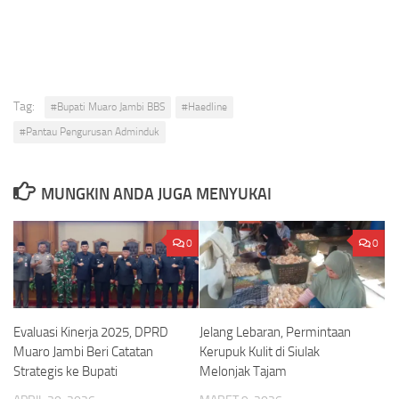
Tag:
#Bupati Muaro Jambi BBS
#Haedline
#Pantau Pengurusan Adminduk
MUNGKIN ANDA JUGA MENYUKAI
0
0
Evaluasi Kinerja 2025, DPRD
Jelang Lebaran, Permintaan
Muaro Jambi Beri Catatan
Kerupuk Kulit di Siulak
Strategis ke Bupati
Melonjak Tajam