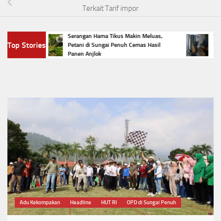
Terkait Tarif impor
ngai
Serangan Hama Tikus Makin Meluas,
Viral P
Top Stories
mba
Petani di Sungai Penuh Cemas Hasil
Listrik
Panen Anjlok
Hukum
Adu Kekompakan
Headline
HUT RI
OPD di Sungai Penuh