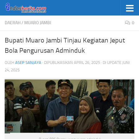
Skip to content
DAERAH
/
MUARO JAMBI
0
Bupati Muaro Jambi Tinjau Kegiatan Jeput
Bola Pengurusan Adminduk
OLEH
ASEP SANJAYA
· DIPUBLIKASIKAN
APRIL 26, 2025
· DI UPDATE
JUNI
24, 2025