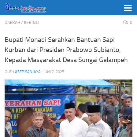
Skip to content
DAERAH
/
KERINCI
0
Bupati Monadi Serahkan Bantuan Sapi
Kurban dari Presiden Prabowo Subianto,
Kepada Masyarakat Desa Sungai Gelampeh
OLEH
ASEP SANJAYA
·
JUNI 7, 2025