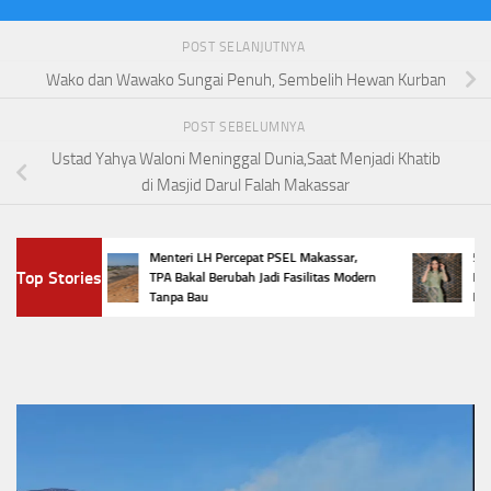
POST SELANJUTNYA
Wako dan Wawako Sungai Penuh, Sembelih Hewan Kurban
POST SEBELUMNYA
Ustad Yahya Waloni Meninggal Dunia,Saat Menjadi Khatib
di Masjid Darul Falah Makassar
Menteri LH Percepat PSEL Makassar,
5 Tren 
Top Stories
TPA Bakal Berubah Jadi Fasilitas Modern
Penampi
Tanpa Bau
Favorit