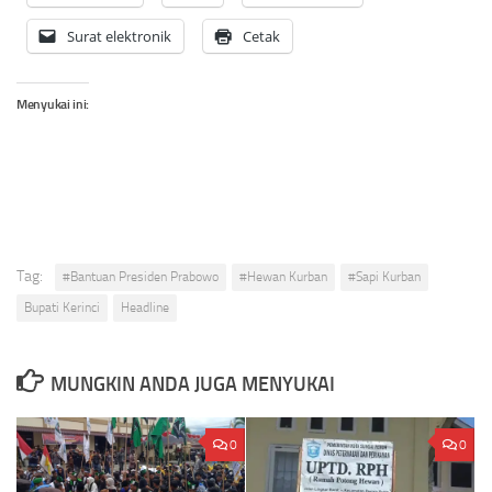
Surat elektronik
Cetak
Menyukai ini:
Tag:
#Bantuan Presiden Prabowo
#Hewan Kurban
#Sapi Kurban
Bupati Kerinci
Headline
MUNGKIN ANDA JUGA MENYUKAI
0
0