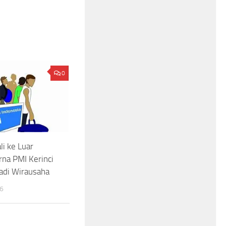
0
i ke Luar
rna PMI Kerinci
adi Wirausaha
26