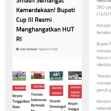
Smash Semangat
INDOSB
r
Bangun 
SKO yan
Kemerdekaan! Bupati
ng
(13/07
Kerukuna
Cup III Resmi
Tokoh A
Kehadir
Menghangatkan HUT
tersebu
Aparat 
RI
Bupati 
Asep Sanjaya
A
Asep Sanjaya
Agustus 6, 2026
merupak
Kerinci
identit
“Kendur
memperk
OLAHRAGA
TERNASIONAL
IN
DAERAH
OLAHRAGA
DAERAH
penuh pe
HUKUM
SUNGAI
KERINCI
Timnas
gis!
Tra
Resmi
PENUH
KPK Temukan
Indonesia
ain
Pe
Kenduri
Smash
Tinggalkan
Selisih
Kejari
Bertolak
a FC
Yal
Semangat
Ajax,
kekerab
SGD2.000,
Sungai
ke