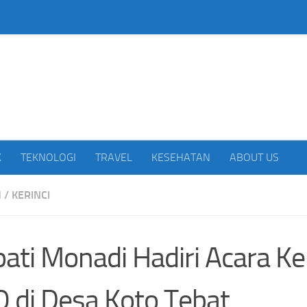
beritakan Indonesia
K
TEKNOLOGI
TRAVEL
KESEHATAN
ABOUT US
H
/
KERINCI
ati Monadi Hadiri Acara Ke
 di Desa Koto Tebat