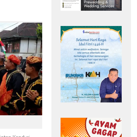
as Tersambar
Smash Semangat Kemerdekaan! Bupati
iland
Cup III Resmi Menghangatkan HUT RI
Headline
pemain sayap Yala FC
Antar OPD
Bupati Cup II
Safwan Awae
sepak bola Thailand
Semarak HUT RI
Tragis! Pemain Yala