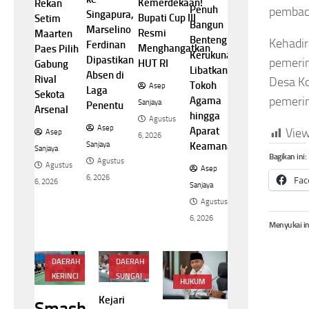
was
Te
Kemerdekaan!
Rekan
Pengembalian
Penuh
pembac
Singapura,
sambar
Te
Bupati Cup III
Setim
Uang Raja Juli
Bangun
Marselino
ir Saat
Pet
Resmi
Maarten
Antoni Belum
Benteng
Kehadi
Ferdinan
tanding
Ber
Menghangatkan
Paes Pilih
Lengkap
Kerukunan,
Dipastikan
Thailand
di 
pemerin
HUT RI
Gabung
Libatkan
Absen di
Asep
Rival
Desa Ko
Tokoh
sep
A
Asep
Laga
Sanjaya
Sekota
pemerin
Agama
ya
Sanj
Sanjaya
Penentu
Agustus
Arsenal
hingga
gustus
A
Agustus
6, 2026
Asep
Aparat
View
Asep
26
6, 2
6, 2026
Sanjaya
Keamanan
Sanjaya
Bagikan ini:
Agustus
Agustus
Asep
6, 2026
Fac
6, 2026
Sanjaya
Agustus
6, 2026
Menyukai in
DAERAH
DAERAH
KERINCI
SUNGAI
HUKUM
PENUH
Kejari
Smash