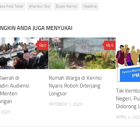
esa Koto Tebat
#Kenduri Sko
Bupati Kerinci
Headline
NGKIN ANDA JUGA MENYUKAI
0
0
Daerah di
Rumah Warga di Kerinci
diri Audiensi
Nyaris Roboh Diterjang
Tak Kembal
Menteri
Longsor
Negeri, Pu
ungan
OKTOBER 1, 2025
Didorong J
, 2025
APRIL 4, 20