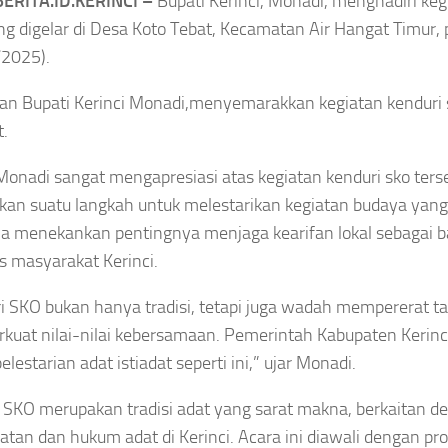
ERITA.ID.KERINCI –
Bupati Kerinci, Monadi, menghadiri keg
KPK Temukan Selisih
Benteng
g digelar di Desa Koto Tebat, Kecamatan Air Hangat Timur,
/2025).
SGD2.000,
n, Libatkan
Pengembalian Uang
gama hingga
an Bupati Kerinci Monadi,menyemarakkan kegiatan kenduri 
t.
Raja Juli Antoni Belum
Keamanan
Lengkap
Monadi sangat mengapresiasi atas kegiatan kenduri sko terse
gustus 6, 2026
an suatu langkah untuk melestarikan kegiatan budaya yang
Asep Sanjaya
Agustus 6, 2026
.Ia menekankan pentingnya menjaga kearifan lokal sebagai b
as masyarakat Kerinci.
i SKO bukan hanya tradisi, tetapi juga wadah mempererat tal
uat nilai-nilai kebersamaan. Pemerintah Kabupaten Kerin
OLAHRAGA
TERNASIONAL
OLAHRAGA
lestarian adat istiadat seperti ini,” ujar Monadi.
Timnas
gis!
Resmi
Indonesia
main
 SKO merupakan tradisi adat yang sarat makna, berkaitan d
Tinggalkan
Bertolak
a FC
Ajax,
atan dan hukum adat di Kerinci. Acara ini diawali dengan pro
ke