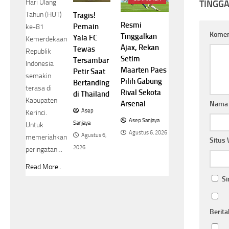
Hari Ulang
TINGG
Tahun (HUT)
Tragis!
Resmi
Pemain
ke-81
Kome
Tinggalkan
Yala FC
Kemerdekaan
Ajax, Rekan
Tewas
Republik
Setim
Tersambar
Indonesia
Maarten Paes
Petir Saat
semakin
Pilih Gabung
Bertanding
terasa di
Rival Sekota
di Thailand
Kabupaten
Arsenal
Nam
Asep
Kerinci.
Asep Sanjaya
Sanjaya
Untuk
Agustus 6, 2026
Agustus 6,
memeriahkan
Situs
2026
peringatan…
Read More..
Si
Berita