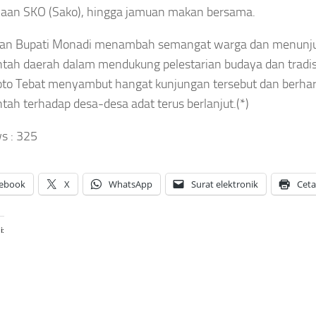
was
Rekan
aan SKO (Sako), hingga jamuan makan bersama.
Singapura,
rsambar
Setim
Marselino
ir Saat
Maarten
ran Bupati Monadi menambah semangat warga dan menunj
Ferdinan
tanding
Paes Pilih
Dipastikan
Thailand
tah daerah dalam mendukung pelestarian budaya dan tradisi
Gabung
Absen di
Rival
to Tebat menyambut hangat kunjungan tersebut dan berhar
sep
Laga
Sekota
tah terhadap desa-desa adat terus berlanjut.(*)
aya
Penentu
Arsenal
gustus
Asep
s :
325
Asep
026
Sanjaya
Sanjaya
Agustus
Agustus
6, 2026
ebook
X
WhatsApp
Surat elektronik
Cet
6, 2026
i: