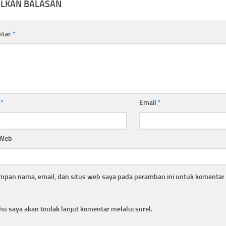
ALKAN BALASAN
ntar
*
a
*
Email
*
 Web
mpan nama, email, dan situs web saya pada peramban ini untuk komentar 
hu saya akan tindak lanjut komentar melalui surel.