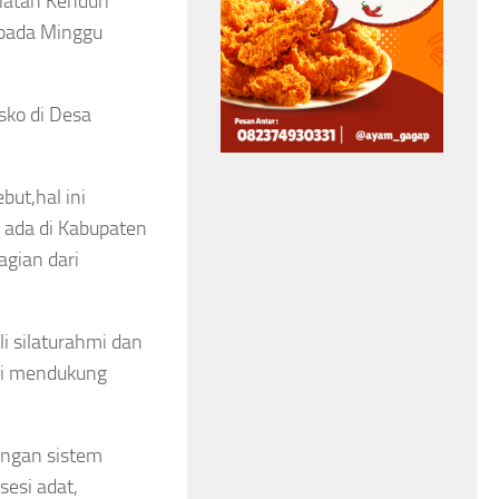
Smash Sema
iatan Kenduri
FC Tewas Tersambar
 pada Minggu
Kemerdekaan
Petir Saat Bertanding
Cup III Resm
di Thailand
sko di Desa
Menghangat
Asep Sanjaya
Agustus 6, 2026
RI
but,hal ini
Asep Sanjaya
Agustus 6
 ada di Kabupaten
agian dari
i silaturahmi dan
ci mendukung
engan sistem
sesi adat,