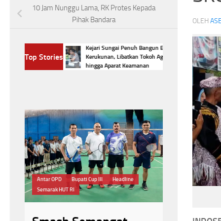
10 Jam Nunggu Lama, RK Protes Kepada
Pihak Bandara
OLEH
ASE
Kejari Sungai Penuh Bangun Benteng
kaan! Bupati
Top Stories
Kerukunan, Libatkan Tokoh Agama
tkan HUT RI
hingga Aparat Keamanan
Headline
kejar
Pengawasan Alira
Antar OPD
Bupati Cup III
Headline
Rapat Koordinasi
Semarak HUT RI
Kejari S