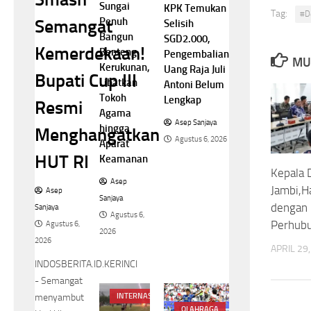
Sungai
KPK Temukan
Tag:
#D
Penuh
Semangat
Selisih
Bangun
SGD2.000,
Kemerdekaan!
Benteng
Pengembalian
MU
Kerukunan,
Uang Raja Juli
Bupati Cup III
Libatkan
Antoni Belum
Tokoh
Lengkap
Resmi
Agama
Asep Sanjaya
hingga
Menghangatkan
Agustus 6, 2026
Aparat
HUT RI
Keamanan
Kepala 
Asep
Jambi,Ha
Asep
Sanjaya
dengan 
Sanjaya
Agustus 6,
Perhub
Agustus 6,
2026
2026
APRIL 29
INDOSBERITA.ID.KERINCI
- Semangat
menyambut
INTERNASIONAL
OLAHRAGA