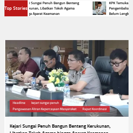
Kejari Sungai Penuh Bangun Benteng
KPK Temukan Selisi
Top Stories
Kerukunan, Libatkan Tokoh Agama
Pengembalian Uang R
hingga Aparat Keamanan
Belum Lengkap
Headline
kejari sungai penuh
Pengawasan Aliran Kepercayaan Masyarakat
Rapat Koordinasi
Kejari Sungai Penuh Bangun Benteng Kerukunan,