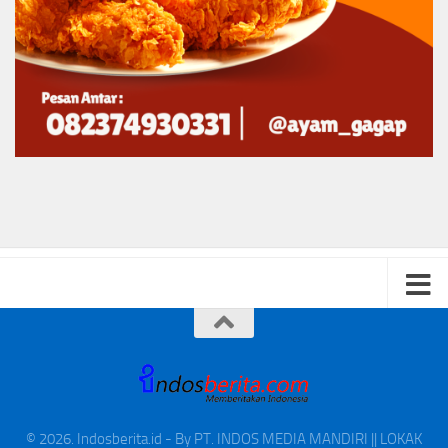
© 2026. Indosberita.id - By PT. INDOS MEDIA MANDIRI || LOKAK