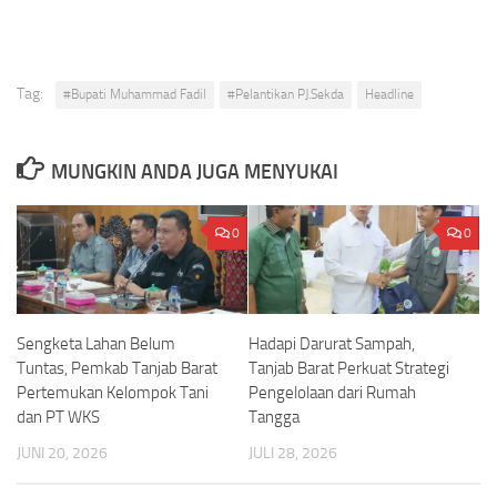
Tag:
#Bupati Muhammad Fadil
#Pelantikan PJ.Sekda
Headline
MUNGKIN ANDA JUGA MENYUKAI
0
0
Sengketa Lahan Belum
Hadapi Darurat Sampah,
Tuntas, Pemkab Tanjab Barat
Tanjab Barat Perkuat Strategi
Pertemukan Kelompok Tani
Pengelolaan dari Rumah
dan PT WKS
Tangga
JUNI 20, 2026
JULI 28, 2026