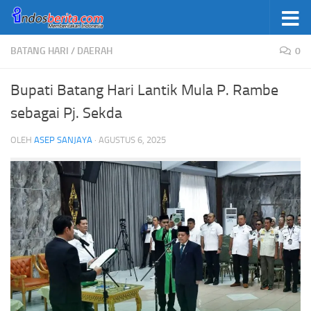
Skip to content
BATANG HARI
/
DAERAH
0
Bupati Batang Hari Lantik Mula P. Rambe
sebagai Pj. Sekda
OLEH
ASEP SANJAYA
·
AGUSTUS 6, 2025