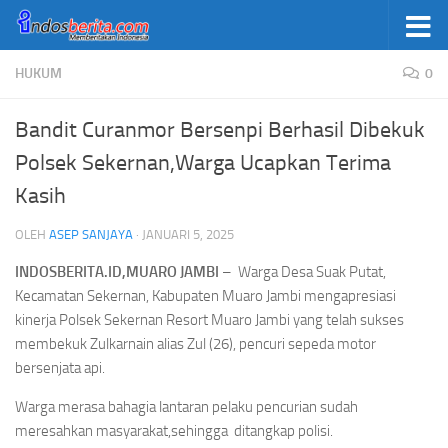
Skip to content
HUKUM
0
Bandit Curanmor Bersenpi Berhasil Dibekuk
Polsek Sekernan,Warga Ucapkan Terima
Kasih
OLEH
ASEP SANJAYA
·
JANUARI 5, 2025
INDOSBERITA.ID,MUARO JAMBI
– Warga Desa Suak Putat,
Kecamatan Sekernan, Kabupaten Muaro Jambi mengapresiasi
kinerja Polsek Sekernan Resort Muaro Jambi yang telah sukses
membekuk Zulkarnain alias Zul (26), pencuri sepeda motor
bersenjata api.
Warga merasa bahagia lantaran pelaku pencurian sudah
meresahkan masyarakat,sehingga ditangkap polisi.