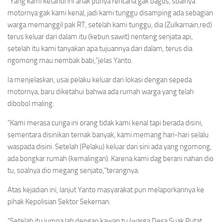
“Yang kami ketahui ini anak punya rencana gak bagus, soalnya
motornya gak kami kenal, jadi kami tunggu disamping ada sebagian
warga memanggil pak RT, setelah kami tunggu, dia (Zulkarnain,red)
terus keluar dari dalam itu (kebun sawit) nenteng senjata api,
setelah itu kami tanyakan apa tujuannya dari dalam, terus dia
ngomong mau nembak babi,”jelas Yanto.
Ia menjelaskan, usai pelaku keluar dari lokasi dengan sepeda
motornya, baru diketahui bahwa ada rumah warga yang telah
dibobol maling.
“Kami merasa curiga ini orang tidak kami kenal tapi berada disini,
sementara disinikan ternak banyak, kami memang hari-hari selalu
waspada disini. Setelah (Pelaku) keluar dari sini ada yang ngomong,
ada bongkar rumah (kemalingan). Karena kami dag berani nahan dio
tu, soalnya dio megang senjato,”terangnya.
Atas kejadian ini, lanjut Yanto masyarakat pun melaporkannya ke
pihak Kepolisian Sektor Sekernan.
“Setelah itu jumpa lah dengan kawan tu (warga Desa Suak Putat