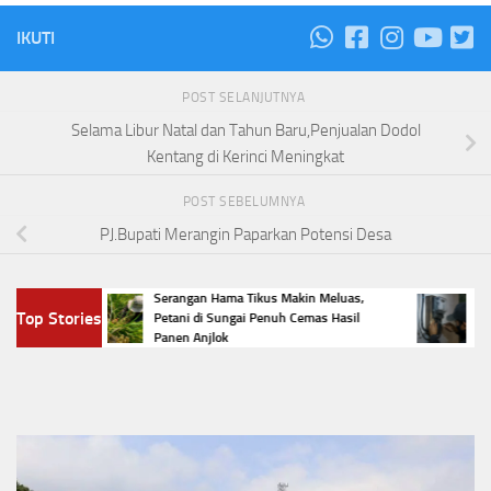
IKUTI
POST SELANJUTNYA
Selama Libur Natal dan Tahun Baru,Penjualan Dodol
Kentang di Kerinci Meningkat
POST SEBELUMNYA
PJ.Bupati Merangin Paparkan Potensi Desa
ngai
Serangan Hama Tikus Makin Meluas,
Viral P
Top Stories
mba
Petani di Sungai Penuh Cemas Hasil
Listrik
Panen Anjlok
Hukum