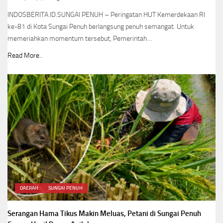
INDOSBERITA.ID.SUNGAI PENUH – Peringatan HUT Kemerdekaan RI
ke-81 di Kota Sungai Penuh berlangsung penuh semangat. Untuk
memeriahkan momentum tersebut, Pemerintah…
Read More..
DAERAH
SUNGAI PENUH
Serangan Hama Tikus Makin Meluas, Petani di Sungai Penuh