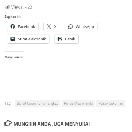
Views :
423
Bagikan ini:
Facebook
X
WhatsApp
Surat elektronik
Cetak
Menyukai ini:
Tag:
Bandit Curanmor di Tangkap
Polres Muaro Jambi
Polsek Sekernan
MUNGKIN ANDA JUGA MENYUKAI