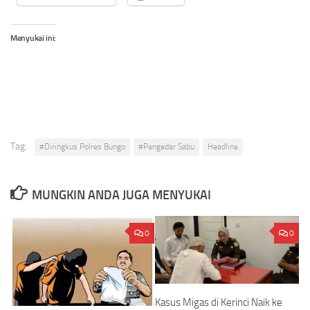
Menyukai ini:
Tag:
#Diringkus Polres Bungo
#Pengedar Sabu
Headline
MUNGKIN ANDA JUGA MENYUKAI
0
0
Kasus Migas di Kerinci Naik ke