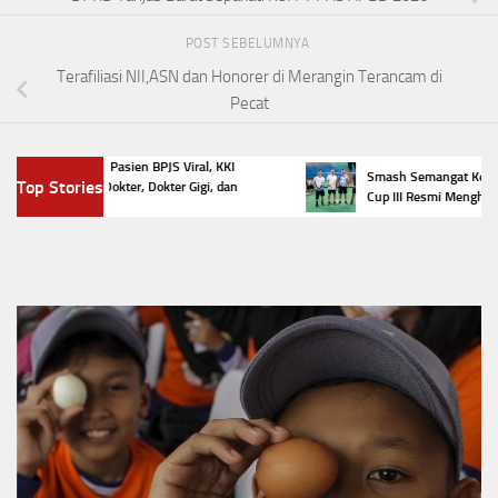
POST SEBELUMNYA
Terafiliasi NII,ASN dan Honorer di Merangin Terancam di
Pecat
Kasus Bully Pasien BPJS Viral, KKI
Smash Semangat Kemerdek
Top Stories
Periksa 10 Dokter, Dokter Gigi, dan
Cup III Resmi Menghangat
Perawat