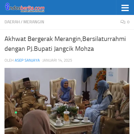
Skip to content
DAERAH
/
MERANGIN
0
Akhwat Bergerak Merangin,Bersilaturrahmi
dengan PJ.Bupati Jangcik Mohza
OLEH
ASEP SANJAYA
·
JANUARI 14, 2025