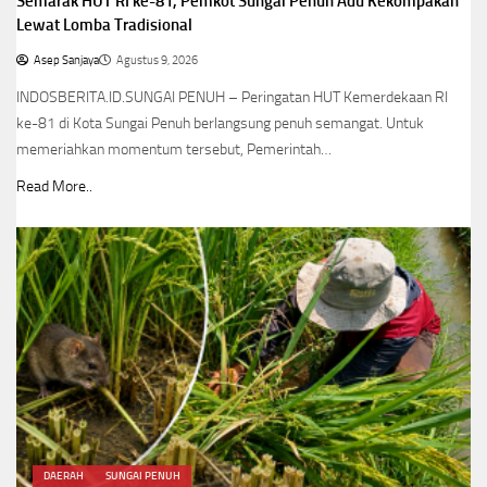
Semarak HUT RI ke-81, Pemkot Sungai Penuh Adu Kekompakan
Lewat Lomba Tradisional
Asep Sanjaya
Agustus 9, 2026
INDOSBERITA.ID.SUNGAI PENUH – Peringatan HUT Kemerdekaan RI
ke-81 di Kota Sungai Penuh berlangsung penuh semangat. Untuk
memeriahkan momentum tersebut, Pemerintah…
Read More..
DAERAH
SUNGAI PENUH