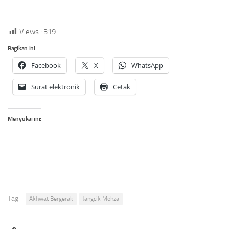
Views :
319
Bagikan ini:
Facebook
X
WhatsApp
Surat elektronik
Cetak
Menyukai ini:
Tag:
Akhwat Bergerak
Jangcik Mohza