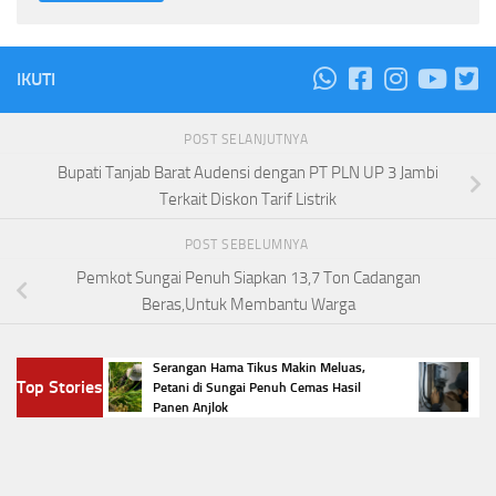
IKUTI
POST SELANJUTNYA
Bupati Tanjab Barat Audensi dengan PT PLN UP 3 Jambi
Terkait Diskon Tarif Listrik
POST SEBELUMNYA
Pemkot Sungai Penuh Siapkan 13,7 Ton Cadangan
Beras,Untuk Membantu Warga
ngai
Serangan Hama Tikus Makin Meluas,
Viral P
Top Stories
mba
Petani di Sungai Penuh Cemas Hasil
Listrik
Panen Anjlok
Hukum