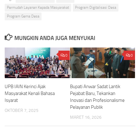
Permudah Layanan Kepada Masyarakat
Program Digitalisasi Desa
Program Gema Desa
MUNGKIN ANDA JUGA MENYUKAI
0
0
UPB IAIN Kerinci Ajak
Bupati Anwar Sadat Lantik
Masyarakat Kenali Bahasa
Pejabat Baru, Tekankan
Isyarat
Inovasi dan Profesionalisme
Pelayanan Publik
OKTOBER 7, 2025
MARET 16, 2026