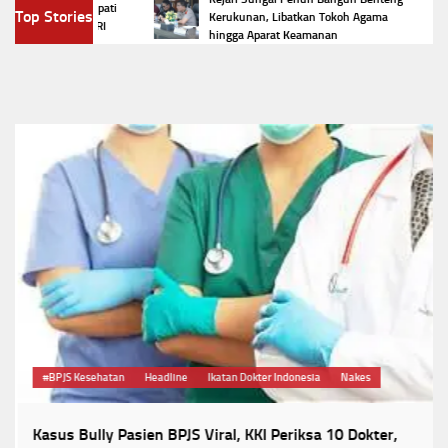
erdekaan! Bupati
Top Stories
Kerukunan, Libatkan Tokoh Agama
ngatkan HUT RI
hingga Aparat Keamanan
#BPJS Kesehatan
Headline
Ikatan Dokter Indonesia
Nakes
Kasus Bully Pasien BPJS Viral, KKI Periksa 10 Dokter,