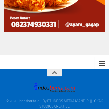
© 2026. Indosberita.id - By PT. INDOS MEDIA MANDIRI || LOKAK
STUDIOS CREATIVE