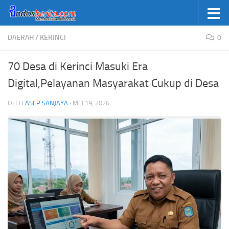
Skip to content
DAERAH
/
KERINCI
0
70 Desa di Kerinci Masuki Era
Digital,Pelayanan Masyarakat Cukup di Desa
OLEH
ASEP SANJAYA
·
MEI 19, 2026