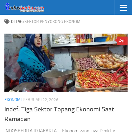
Skip to content
DI TAG:
SEKTOR PENYOKONG EKONOMI
0
EKONOMI
FEBRUARI 22, 2026
Indef: Tiga Sektor Topang Ekonomi Saat
Ramadan
INDOSBERITA.ID.JAKARTA – Ekonom yang juga Direktur