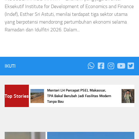
Eksekutif Institute for Development of Economics and Finance
(Indef), Esther Sri Astuti, menilai terdapat tiga sektor utama
yang berpotensi mendorong pertumbuhan ekonomi selama
Ramadan dan Idulfitri 2026. Dalam...
IKUTI
m,
Menteri LH Percepat PSEL Makassar,
5 Tr
Top Stories
ur
TPA Bakal Berubah Jadi Fasilitas Modern
Pena
Tanpa Bau
Favor