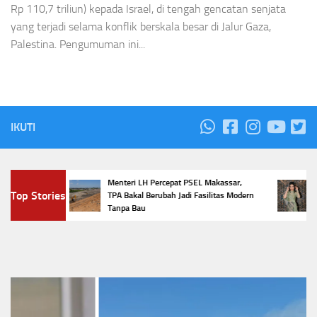
Rp 110,7 triliun) kepada Israel, di tengah gencatan senjata
yang terjadi selama konflik berskala besar di Jalur Gaza,
Palestina. Pengumuman ini...
IKUTI
m,
Menteri LH Percepat PSEL Makassar,
5 Tr
Top Stories
ur
TPA Bakal Berubah Jadi Fasilitas Modern
Pen
Tanpa Bau
Favo