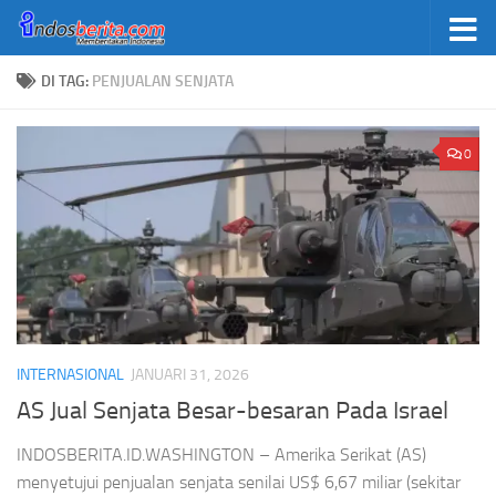
Skip to content
DI TAG:
PENJUALAN SENJATA
0
INTERNASIONAL
JANUARI 31, 2026
AS Jual Senjata Besar-besaran Pada Israel
INDOSBERITA.ID.WASHINGTON – Amerika Serikat (AS)
menyetujui penjualan senjata senilai US$ 6,67 miliar (sekitar