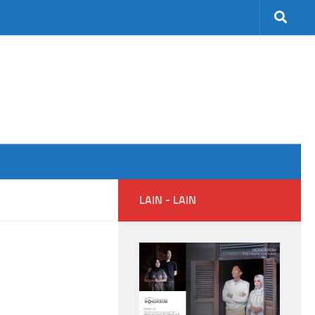
LAIN - LAIN
asokan Bahan
Viral Pemilik Rumah Putus Kabel WiFi,
ai Penuh Anjlok
Listrik Diduga Dipakai Tanpa Izin, Begini
Hukumnya