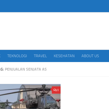
beritakan Indonesia
K
TEKNOLOGI
TRAVEL
KESEHATAN
ABOUT US
AG:
PENJUALAN SENJATA AS
Kemarau Kian Terasa,P
Indonesia Mulai Produksi Kapal Selam
0
Baku Air Bersih di Sung
Scorpene,Pacu Kemandirian Alutsista
40 Persen