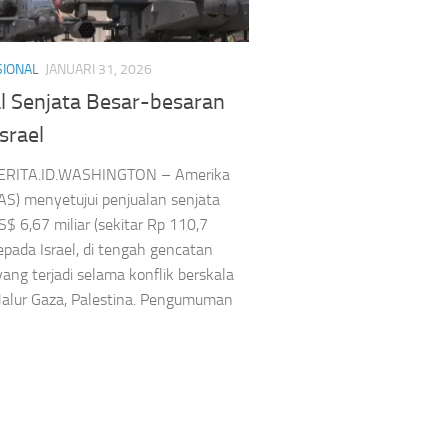
SIONAL
JANUARI 31, 2026
al Senjata Besar-besaran
srael
Alusista Baru
Headline
Kapal Selam Scorpene
PT.PAL Indonesia
an
Headline
Olahraga
RITA.ID.WASHINGTON – Amerika
da tubuh
(AS) menyetujui penjualan senjata
Indonesia Mulai
US$ 6,67 miliar (sekitar Rp 110,7
 kepada Israel, di tengah gencatan
Rajin Olahraga
Produksi Kapal Selam
yang terjadi selama konflik berskala
asil Belum
Scorpene,Pacu
 Jalur Gaza, Palestina. Pengumuman
an? Bisa Jadi Ini
Kemandirian Alutsist
nya
Asep Sanjaya
Agustus 8, 2026
Agustus 8, 2026