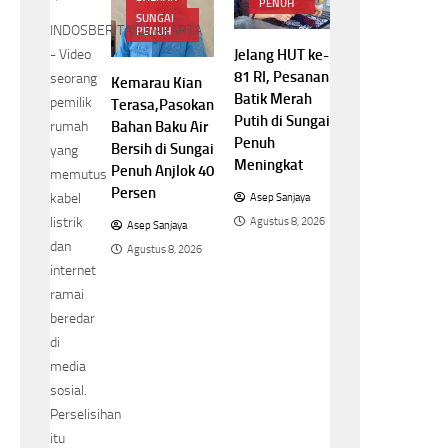
PENUH
SUNGAI
INDOSBERITA.ID.JAKARTA
PENUH
Jelang HUT ke-
- Video
81 RI, Pesanan
seorang
Kemarau Kian
Batik Merah
pemilik
Terasa,Pasokan
Putih di Sungai
rumah
Bahan Baku Air
Penuh
Bersih di Sungai
yang
Meningkat
Penuh Anjlok 40
memutus
Persen
kabel
Asep Sanjaya
listrik
Agustus 8, 2026
Asep Sanjaya
dan
Agustus 8, 2026
internet
ramai
beredar
di
media
sosial.
Perselisihan
itu