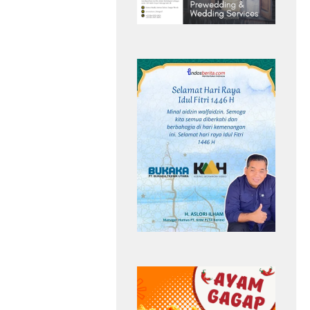
Bahan Baku Air Bersih
Headline
Musim Kemarau
Perumda Tirta Khayangan
a
Kemarau Kian
Terasa,Pasokan Bahan