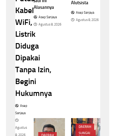
Jadi Ini
Alutsista
Alasannya
Kabel
Asep Sanjaya
Asep Sanjaya
WiFi,
Agustus 8, 2026
Agustus 8, 2026
Listrik
Diduga
Dipakai
Tanpa Izin,
Begini
Hukumnya
Asep
Sanjaya
DAERAH
Agustus
SUNGAI
8, 2026
DAERAH