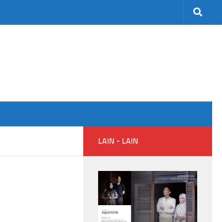
LAIN - LAIN
 Tewas Tersambar
Smash Semangat Kemerdekaan! Bupati
 Thailand
Cup III Resmi Menghangatkan HUT RI