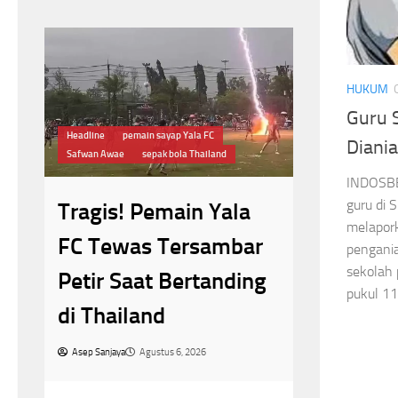
HUKUM
Guru 
Headline
pemain sayap Yala FC
Diani
Antar OPD
Bupa
Safwan Awae
sepak bola Thailand
Semarak HUT RI
INDOSBE
guru di 
Tragis! Pemain Yala
Smash S
melapork
FC Tewas Tersambar
h
pengania
Kemerde
sekolah 
Petir Saat Bertanding
Cup III 
pukul 11
di Thailand
g
Menghan
lum
Asep Sanjaya
Agustus 6, 2026
RI