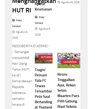
Menghangatkan
Agustus 6, 2026
Aparat
HUT RI
Keamanan
Asep
Asep
Sanjaya
Sanjaya
Agustus 6,
Agustus 6,
2026
2026
INDOSBERITA.ID.KERINCI
- Semangat
menyambut
INTERNASIONAL
OLAHRAGA
Hari Ulang
Tahun (HUT)
Tragis!
Resmi
Pemain
ke-81
Tinggalkan
Yala FC
Kemerdekaan
Ajax, Rekan
Tewas
Republik
Setim
Tersambar
Indonesia
Maarten Paes
Petir Saat
semakin
Pilih Gabung
Bertanding
terasa di
Rival Sekota
di Thailand