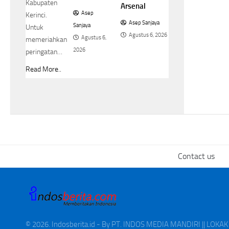
Kabupaten
Arsenal
Asep
Kerinci.
Asep Sanjaya
Sanjaya
Untuk
Agustus 6, 2026
Agustus 6,
memeriahkan
2026
peringatan…
Read More..
Contact us
© 2026. Indosberita.id - By PT. INDOS MEDIA MANDIRI || LOK