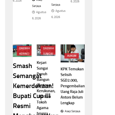
6, 2026
6, 2026
Sanjaya
Keamanan
Sanjaya
Agustus
Agustus
Asep
6, 2026
6, 2026
Sanjaya
Agustus
6, 2026
DAERAH
DAERAH
KERINCI
SUNGAI
HUKUM
PENUH
Kejari
Smash
Sungai
KPK Temukan
Penuh
Semangat
Selisih
Bangun
SGD2.000,
Kemerdekaan!
Benteng
Pengembalian
Kerukunan,
Uang Raja Juli
Bupati Cup III
Libatkan
Antoni Belum
Tokoh
Lengkap
Resmi
Agama
Asep Sanjaya
hingga