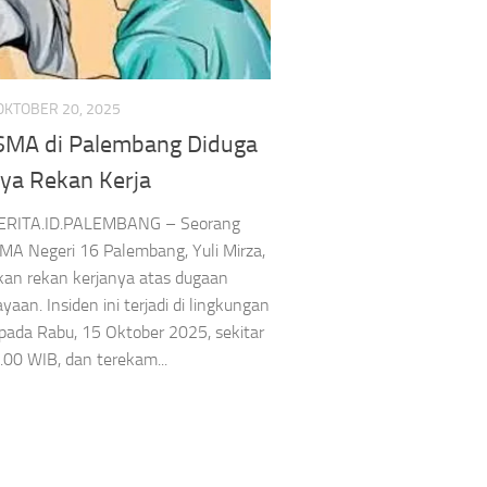
OKTOBER 20, 2025
SMA di Palembang Diduga
Headline
kejari sungai penuh
Pengawasan Aliran Kepercayaan Masyarakat
aya Rekan Kerja
ti Cup III
Headline
Rapat Koordinasi
RITA.ID.PALEMBANG – Seorang
SMA Negeri 16 Palembang, Yuli Mirza,
Kejari Sungai Penuh
emangat
an rekan kerjanya atas dugaan
Bangun Benteng
yaan. Insiden ini terjadi di lingkungan
kaan! Bupati
pada Rabu, 15 Oktober 2025, sekitar
Kerukunan, Libatkan
Resmi
.00 WIB, dan terekam...
Tokoh Agama hingga
gatkan HUT
Aparat Keamanan
Asep Sanjaya
Agustus 6, 2026