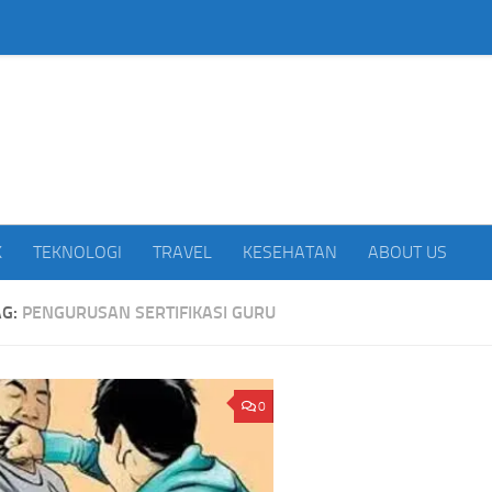
beritakan Indonesia
K
TEKNOLOGI
TRAVEL
KESEHATAN
ABOUT US
AG:
PENGURUSAN SERTIFIKASI GURU
KPK Temukan Selisih SGD2.000,
Tragis! Pemain Yala FC
0
Pengembalian Uang Raja Juli Antoni
Petir Saat Bertanding di
Belum Lengkap