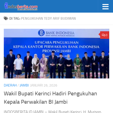
Skip to content
DI TAG:
PENGUKUHAN TEDY ARIF BUDIMAN
0
DAERAH
/
JAMBI
JANUARI 26, 2026
Wakil Bupati Kerinci Hadiri Pengukuhan
Kepala Perwakilan BI Jambi
INDOSBERITA.ID.JAMBI – Wakil Bupati Kerinci, H. Murison,