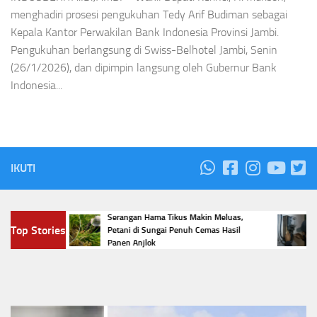
menghadiri prosesi pengukuhan Tedy Arif Budiman sebagai
Kepala Kantor Perwakilan Bank Indonesia Provinsi Jambi.
Pengukuhan berlangsung di Swiss-Belhotel Jambi, Senin
(26/1/2026), dan dipimpin langsung oleh Gubernur Bank
Indonesia...
IKUTI
 Sungai
Serangan Hama Tikus Makin Meluas,
Vira
Top Stories
 Lomba
Petani di Sungai Penuh Cemas Hasil
List
Panen Anjlok
Huk