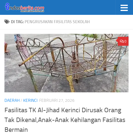
Skip to content
DI TAG:
PENGRUSAKAN FASILITAS SEKOLAH
0
DAERAH
/
KERINCI
FEBRUARI 27, 2026
Fasilitas TK Al-Jihad Kerinci Dirusak Orang
Tak Dikenal,Anak-Anak Kehilangan Fasilitas
Bermain