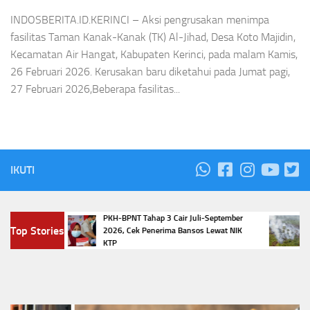
INDOSBERITA.ID.KERINCI – Aksi pengrusakan menimpa
fasilitas Taman Kanak-Kanak (TK) Al-Jihad, Desa Koto Majidin,
Kecamatan Air Hangat, Kabupaten Kerinci, pada malam Kamis,
26 Februari 2026. Kerusakan baru diketahui pada Jumat pagi,
27 Februari 2026,Beberapa fasilitas...
IKUTI
PKH-BPNT Tahap 3 Cair Juli-September
Pold
g Goreng
Top Stories
2026, Cek Penerima Bansos Lewat NIK
Karh
KTP
15 T