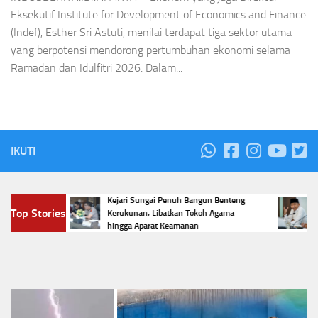
Eksekutif Institute for Development of Economics and Finance
(Indef), Esther Sri Astuti, menilai terdapat tiga sektor utama
yang berpotensi mendorong pertumbuhan ekonomi selama
Ramadan dan Idulfitri 2026. Dalam...
IKUTI
Kejari Sungai Penuh Bangun Benteng
KPK
 Bupati
Top Stories
Kerukunan, Libatkan Tokoh Agama
Peng
UT RI
hingga Aparat Keamanan
Bel