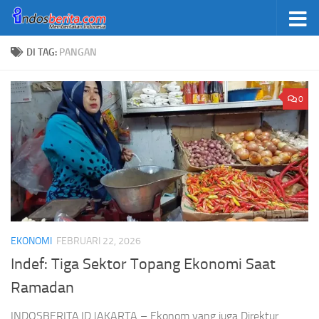
Skip to content
DI TAG:
PANGAN
0
EKONOMI
FEBRUARI 22, 2026
Indef: Tiga Sektor Topang Ekonomi Saat
Ramadan
INDOSBERITA.ID.JAKARTA – Ekonom yang juga Direktur