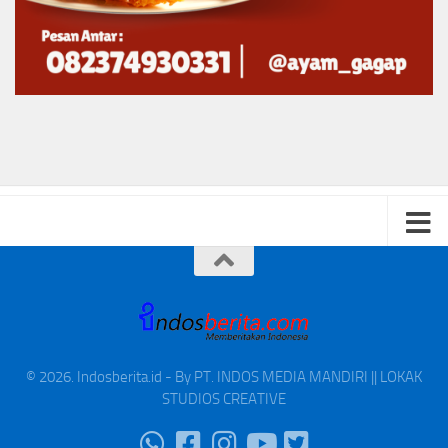
© 2026. Indosberita.id - By PT. INDOS MEDIA MANDIRI || LOKAK
STUDIOS CREATIVE