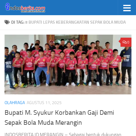
Skip to content
DI TAG:
# BUPATI LEPAS KEBERANGKATAN SEPAK BOLA MUDA
0
OLAHRAGA
AGUSTUS 11, 2025
Bupati M. Syukur Korbankan Gaji Demi
Sepak Bola Muda Merangin
INDOSBERITA.ID.MERANGIN – Sebagai bentuk dukungan