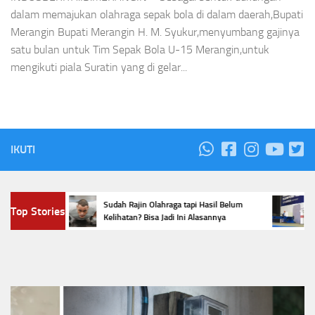
dalam memajukan olahraga sepak bola di dalam daerah,Bupati
Merangin Bupati Merangin H. M. Syukur,menyumbang gajinya
satu bulan untuk Tim Sepak Bola U-15 Merangin,untuk
mengikuti piala Suratin yang di gelar...
IKUTI
WiFi,
Sudah Rajin Olahraga tapi Hasil Belum
Indon
Top Stories
 Begini
Kelihatan? Bisa Jadi Ini Alasannya
Scorp