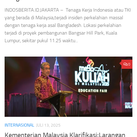
INDOSBERITA.ID.JAKARTA – Tenaga Kerja Indonesia atau TKI
yang berada di Malaysia,terjadi insiden perkelahian massal
dengan tenaga kerja asal Bangladesh. Lokasi perkelahian
terjadi di proyek pembangunan Bangsar Hill Park, Kuala
Lumpur, sekitar pukul 11.25 waktu...
0
INTERNASIONAL
JULI 13, 2025
Kementerian Malaysia Klarifikasi:Larangan