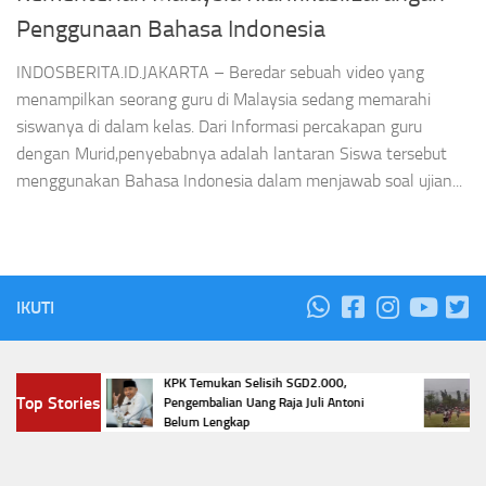
Penggunaan Bahasa Indonesia
INDOSBERITA.ID.JAKARTA – Beredar sebuah video yang
menampilkan seorang guru di Malaysia sedang memarahi
siswanya di dalam kelas. Dari Informasi percakapan guru
dengan Murid,penyebabnya adalah lantaran Siswa tersebut
menggunakan Bahasa Indonesia dalam menjawab soal ujian...
IKUTI
nteng
KPK Temukan Selisih SGD2.000,
Trag
Top Stories
ama
Pengembalian Uang Raja Juli Antoni
Peti
Belum Lengkap